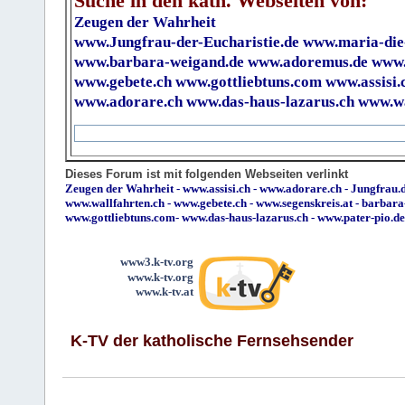
Suche in den kath. Webseiten von:
Zeugen der Wahrheit
www.Jungfrau-der-Eucharistie.de
www.maria-die
www.barbara-weigand.de
www.adoremus.de
www.
www.gebete.ch
www.gottliebtuns.com
www.assisi.
www.adorare.ch
www.das-haus-lazarus.ch
www.wa
Dieses Forum ist mit folgenden Webseiten verlinkt
Zeugen der Wahrheit
-
www.assisi.ch
-
www.adorare.ch
-
Jungfrau.d
www.wallfahrten.ch
-
www.gebete.ch
-
www.segenskreis.at
-
barbara
www.gottliebtuns.com
-
www.das-haus-lazarus.ch
-
www.pater-pio.de
www3.k-tv.org
www.k-tv.org
www.k-tv.at
K-TV der katholische Fernsehsender