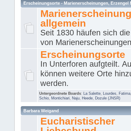
Erscheinungsorte - Marienerscheinungen, Erzengel Micha
Marienerscheinun
allgemein
Seit 1830 häufen sich die
von Marienerscheinungen 
Erscheinungsorte
In Unterforen aufgteilt. 
können weitere Orte hinz
werden.
Untergeordnete Boards
:
La Salette
,
Lourdes
,
Fatima
Schio
,
Montichiari
,
Naju
,
Heede
,
Dozule (JNSR)
Barbara Weigand
Eucharistischer
Liebesbund