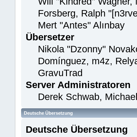
Will "Kindred" Wagner,
Forsberg, Ralph "[n3rv
Mert "Antes" Alınbay
Übersetzer
Nikola "Dzonny" Novako
Domínguez, m4z, Relya
GravuTrad
Server Administratoren
Derek Schwab, Michael
Deutsche Übersetzung
Deutsche Übersetzung