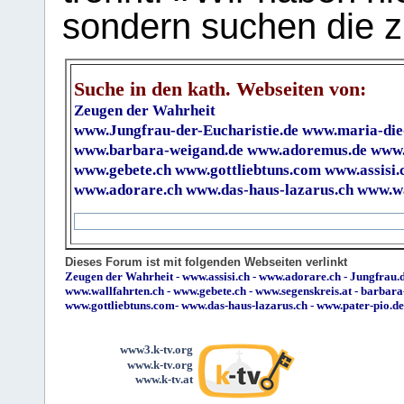
sondern suchen die z
Suche in den kath. Webseiten von:
Zeugen der Wahrheit
www.Jungfrau-der-Eucharistie.de
www.maria-die
www.barbara-weigand.de
www.adoremus.de
www.
www.gebete.ch
www.gottliebtuns.com
www.assisi.
www.adorare.ch
www.das-haus-lazarus.ch
www.wa
Dieses Forum ist mit folgenden Webseiten verlinkt
Zeugen der Wahrheit
-
www.assisi.ch
-
www.adorare.ch
-
Jungfrau.d
www.wallfahrten.ch
-
www.gebete.ch
-
www.segenskreis.at
-
barbara
www.gottliebtuns.com
-
www.das-haus-lazarus.ch
-
www.pater-pio.de
www3.k-tv.org
www.k-tv.org
www.k-tv.at