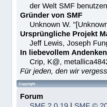
der Welt SMF benutzen
Gründer von SMF
Unknown W. "[Unknown
Ursprüngliche Projekt 
Jeff Lewis, Joseph Fu
In liebevollem Andenken
Crip, K@, metallica484
Für jeden, den wir verge
Copyright
Forum
SMF 2.0.19
|
SMF © 2