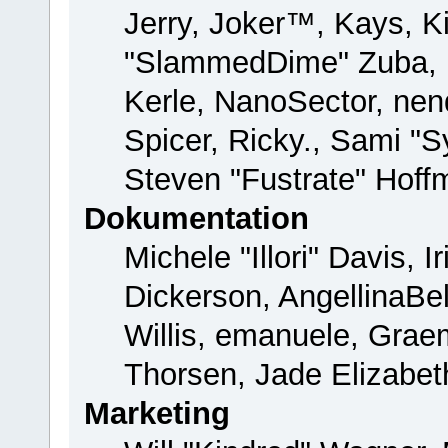
Jerry, Joker™, Kays, Ki
"SlammedDime" Zuba, 
Kerle, NanoSector, nend
Spicer, Ricky., Sami "
Steven "Fustrate" Hoff
Dokumentation
Michele "Illori" Davis, 
Dickerson, AngellinaBel
Willis, emanuele, Gra
Thorsen, Jade Elizabet
Marketing