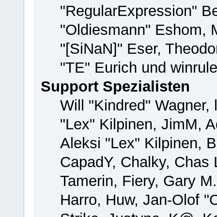
"RegularExpression" B
"Oldiesmann" Eshom, M
"[SiNaN]" Eser, Theodor
"TE" Eurich und winrul
Support Spezialisten
Will "Kindred" Wagner, 
"Lex" Kilpinen, JimM, A
Aleksi "Lex" Kilpinen, 
CapadY, Chalky, Chas 
Tamerin, Fiery, Gary M
Harro, Huw, Jan-Olof "