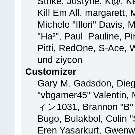
Strike, Justyne, K@, Ke
Kill Em All, margarett,
Michele "Illori" Davis, 
"Ha²", Paul_Pauline, P
Pitti, RedOne, S-Ace,
und ziycon
Customizer
Gary M. Gadsdon, Dieg
"vbgamer45" Valentin, 
ィン1031, Brannon "B" H
Bugo, Bulakbol, Colin 
Eren Yasarkurt, Gwenw