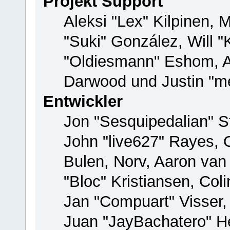
Projekt Support
Aleksi "Lex" Kilpinen, M
"Suki" González, Will 
"Oldiesmann" Eshom, 
Darwood und Justin "me
Entwickler
Jon "Sesquipedalian" St
John "live627" Rayes,
Bulen, Norv, Aaron van
"Bloc" Kristiansen, Co
Jan "Compuart" Visser
Juan "JayBachatero" H