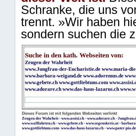
Schranke, die uns vo
trennt. »Wir haben hi
sondern suchen die z
Suche in den kath. Webseiten von:
Zeugen der Wahrheit
www.Jungfrau-der-Eucharistie.de
www.maria-die
www.barbara-weigand.de
www.adoremus.de
www.
www.gebete.ch
www.gottliebtuns.com
www.assisi.
www.adorare.ch
www.das-haus-lazarus.ch
www.wa
Dieses Forum ist mit folgenden Webseiten verlinkt
Zeugen der Wahrheit
-
www.assisi.ch
-
www.adorare.ch
-
Jungfrau.d
www.wallfahrten.ch
-
www.gebete.ch
-
www.segenskreis.at
-
barbara
www.gottliebtuns.com
-
www.das-haus-lazarus.ch
-
www.pater-pio.de