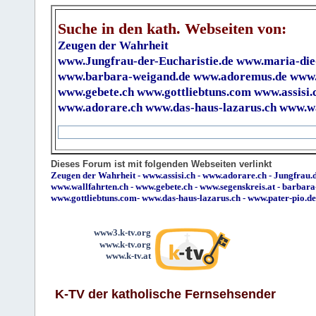
Suche in den kath. Webseiten von:
Zeugen der Wahrheit
www.Jungfrau-der-Eucharistie.de
www.maria-die
www.barbara-weigand.de
www.adoremus.de
www.
www.gebete.ch
www.gottliebtuns.com
www.assisi.
www.adorare.ch
www.das-haus-lazarus.ch
www.wa
Dieses Forum ist mit folgenden Webseiten verlinkt
Zeugen der Wahrheit
-
www.assisi.ch
-
www.adorare.ch
-
Jungfrau.d
www.wallfahrten.ch
-
www.gebete.ch
-
www.segenskreis.at
-
barbara
www.gottliebtuns.com
-
www.das-haus-lazarus.ch
-
www.pater-pio.de
www3.k-tv.org
www.k-tv.org
www.k-tv.at
K-TV der katholische Fernsehsender