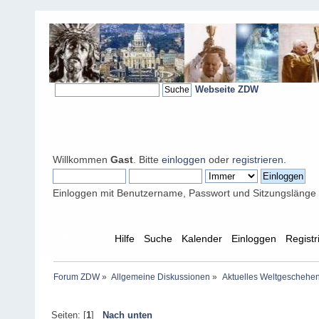
Webseite ZDW
Willkommen
Gast
. Bitte
einloggen
oder
registrieren
.
Einloggen mit Benutzername, Passwort und Sitzungslänge
Übersicht
Hilfe
Suche
Kalender
Einloggen
Registr
Forum ZDW
»
Allgemeine Diskussionen
»
Aktuelles Weltgeschehe
Seiten: [
1
]
Nach unten