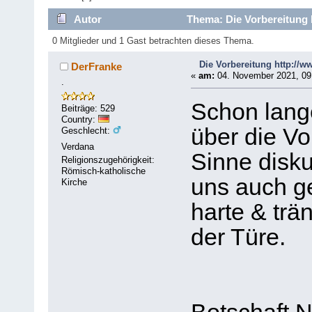
Autor
Thema: Die Vorbereitung 
0 Mitglieder und 1 Gast betrachten dieses Thema.
Die Vorbereitung http://w
DerFranke
«
am:
04. November 2021, 09
.
Schon lang
Beiträge: 529
Country:
über die Vo
Geschlecht:
Verdana
Sinne diskut
Religionszugehörigkeit:
Römisch-katholische
uns auch ge
Kirche
harte & trä
der Türe.