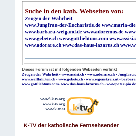
Suche in den kath. Webseiten von:
Zeugen der Wahrheit
www.Jungfrau-der-Eucharistie.de
www.maria-die
www.barbara-weigand.de
www.adoremus.de
www.
www.gebete.ch
www.gottliebtuns.com
www.assisi.
www.adorare.ch
www.das-haus-lazarus.ch
www.wa
Dieses Forum ist mit folgenden Webseiten verlinkt
Zeugen der Wahrheit
-
www.assisi.ch
-
www.adorare.ch
-
Jungfrau.d
www.wallfahrten.ch
-
www.gebete.ch
-
www.segenskreis.at
-
barbara
www.gottliebtuns.com
-
www.das-haus-lazarus.ch
-
www.pater-pio.de
www3.k-tv.org
www.k-tv.org
www.k-tv.at
K-TV der katholische Fernsehsender