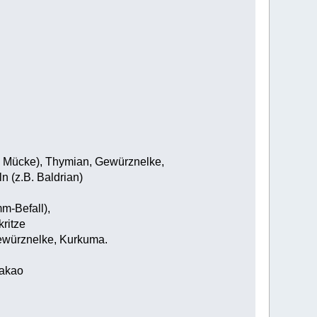
ffe Mücke), Thymian, Gewürznelke,
 (z.B. Baldrian)
m-Befall),
kritze
Gewürznelke, Kurkuma.
Kakao