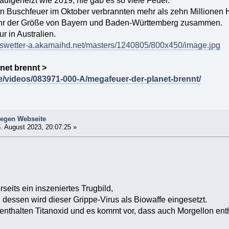
aufgeheizt wie 2019, nie gab es so viele Feuer.
n Buschfeuer im Oktober verbrannten mehr als zehn Millionen 
ähr der Größe von Bayern und Baden-Württemberg zusammen.
ur in Australien.
aiswetter-a.akamaihd.net/masters/1240805/800x450/image.jpg
net brennt >
de/videos/083971-000-A/megafeuer-der-planet-brennt/
iegen Webseite
. August 2023, 20:07:25 »
seits ein inszeniertes Trugbild,
dessen wird dieser Grippe-Virus als Biowaffe eingesetzt.
nthalten Titanoxid und es kommt vor, dass auch Morgellon enth