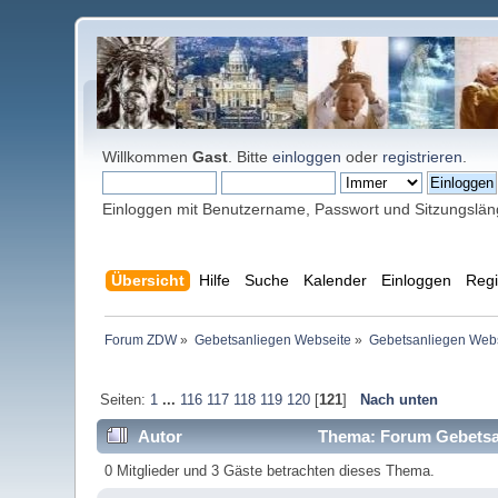
Willkommen
Gast
. Bitte
einloggen
oder
registrieren
.
Einloggen mit Benutzername, Passwort und Sitzungslä
Übersicht
Hilfe
Suche
Kalender
Einloggen
Regi
Forum ZDW
»
Gebetsanliegen Webseite
»
Gebetsanliegen Web
Seiten:
1
...
116
117
118
119
120
[
121
]
Nach unten
Autor
Thema: Forum Gebetsan
0 Mitglieder und 3 Gäste betrachten dieses Thema.