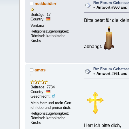
Re: Forum Gebetsan
makkabäer
«
Antwort #960 am:
Beiträge: 17
Country:
Bitte betet für die k
Verdana
Religionszugehörigkeit:
Römisch-katholische
Kirche
abhängt.
Re: Forum Gebetsan
amos
«
Antwort #961 am:
'
Beiträge: 7734
Country:
Geschlecht:
Mein Herr und mein Gott,
ich lobe und preise dich.
Religionszugehörigkeit:
Römisch-katholische
Kirche
Herr ich bitte dich,