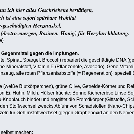
n ich hier alles Geschriebene bestätigen,
ch ist eine sofort spürbare Wohltat
a-geschädigten Herzmuskel,
(dextro-energen, Rosinen, Honig) für Herzdurchblutung.
e)
s Gegenmittel gegen die Impfungen.
te, Spinat, Spargel, Broccoli) repariert die geschädigte DNA (
ne-Mineralstoff, Vitamin E (Pflanzenöle, Avocado): Gene-Vitami
rünzeug, alle roten Pflanzenfarbstoffe (= Regeneration): spezie
lle (weiße Blutkörperchen), grüne Olive, Getreide-Körner und Re
on Ei, Huhn, Milch, Hülsenfrüchte: Bohne Kichererbse Linse So
o-Knoblauch bindet und entgiftet die Fremdkörper (Giftstoffe, S
 den Stoffwechsel zwecks Abfuhr von Schadstoffen (Nano-Chips,
eln für Gehirnstoffwechsel (gegen Graphenoxid an den Nerven-
selbst machen: