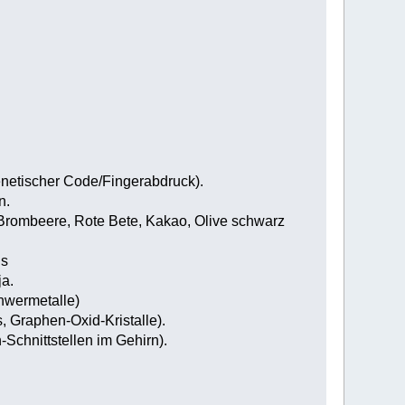
genetischer Code/Fingerabdruck).
n.
ll Brombeere, Rote Bete, Kakao, Olive schwarz
is
ja.
chwermetalle)
 Graphen-Oxid-Kristalle).
Schnittstellen im Gehirn).