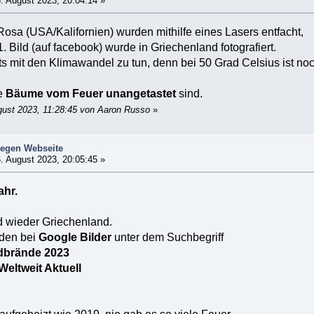
. August 2023, 20:04:14 »
osa (USA/Kalifornien) wurden mithilfe eines Lasers entfacht,
. Bild (auf facebook) wurde in Griechenland fotografiert.
s mit den Klimawandel zu tun, denn bei 50 Grad Celsius ist noc
ie
Bäume vom Feuer unangetastet
sind.
gust 2023, 11:28:45 von Aaron Russo
»
iegen Webseite
. August 2023, 20:05:45 »
ahr.
d wieder Griechenland.
nden bei
Google Bilder
unter dem Suchbegriff
ldbrände 2023
 Weltweit Aktuell