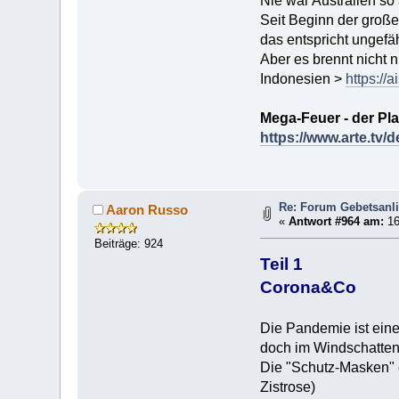
Nie war Australien so 
Seit Beginn der große
das entspricht ungef
Aber es brennt nicht n
Indonesien >
https://
Mega-Feuer - der Pla
https://www.arte.tv/
Re: Forum Gebetsanl
Aaron Russo
«
Antwort #964 am:
16
Beiträge: 924
Teil 1
Corona&Co
Die Pandemie ist einer
doch im Windschatten 
Die "Schutz-Masken" e
Zistrose)