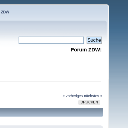
e ZDW
Forum ZDW:
« vorheriges
nächstes »
DRUCKEN