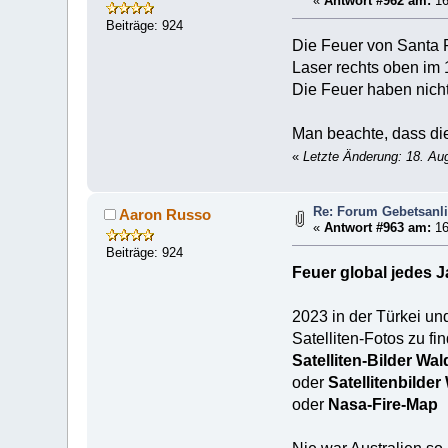
«
Antwort #962 am:
16
Beiträge: 924
Die Feuer von Santa R
Laser rechts oben im 1
Die Feuer haben nicht
Man beachte, dass d
«
Letzte Änderung: 18. Au
Re: Forum Gebetsanl
Aaron Russo
«
Antwort #963 am:
16
Beiträge: 924
Feuer global jedes J
2023 in der Türkei un
Satelliten-Fotos zu fi
Satelliten-Bilder Wa
oder
Satellitenbilder
oder
Nasa-Fire-Map