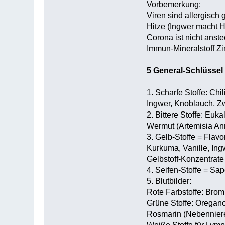
Vorbemerkung:
Viren sind allergisch
Hitze (Ingwer macht H
Corona ist nicht anste
Immun-Mineralstoff Zi
5 General-Schlüssel 
1. Scharfe Stoffe: Chi
Ingwer, Knoblauch, Zw
2. Bittere Stoffe: Eu
Wermut (Artemisia An
3. Gelb-Stoffe = Flav
Kurkuma, Vanille, Ing
Gelbstoff-Konzentrate
4. Seifen-Stoffe = Sa
5. Blutbilder:
Rote Farbstoffe: Brom
Grüne Stoffe: Oregano
Rosmarin (Nebenniere