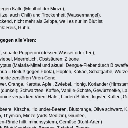
 gegen Kälte (Menthol der Minze),
itze, auch Chili) und Trockenheit (Wassermangel).
ckend, nicht mehr als Grippe, weil es nur im Blut ist.
nk: Reis, Huhn.
gegen alle Viren
:
li, scharfe Pepperoni (dessen Wasser oder Tee),
iebel, Meerrettich, Obstsäuren: Zitrone
kalyptus (Malaria-Mittel und aktuell Dengue-Fieber durch Biowa
nua = Beifuß gegen Ebola), Hopfen, Kakao, Schafgarbe, Wurzeln
onoide zerstören Viren-Gene:
wer, Orange, Karotte, Apfel, Zwiebel, Honig, Koriander (Hirnstam
 (dunkel): Schwarztee, Kaffee, Vanille-Schote, Gewürznelke, La
ponine verpacken Viren: Hafer, Linden-Blüten, Ingwer, Kaffee, 
beere, Kirsche, Holunder-Beeren, Blutorange, Olive schwarz, 
, Thymian, Minze (Aids-Medizin), Grüntee,
n-Rinde hilft Immunsystem), Gemüse (Kohl-Arten)