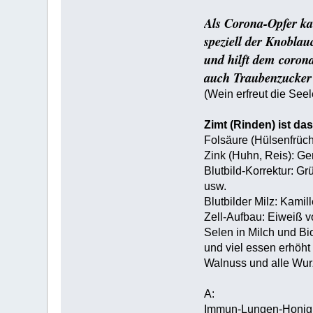
Als Corona-Opfer kan
speziell der Knoblau
und hilft dem coron
auch Traubenzucker 
(Wein erfreut die Seel
Zimt (Rinden) ist da
Folsäure (Hülsenfrüch
Zink (Huhn, Reis): Ge
Blutbild-Korrektur: G
usw.
Blutbilder Milz: Kami
Zell-Aufbau: Eiweiß v
Selen in Milch und Bi
und viel essen erhöht
Walnuss und alle Wurz
A:
Immun-Lungen-Honig 