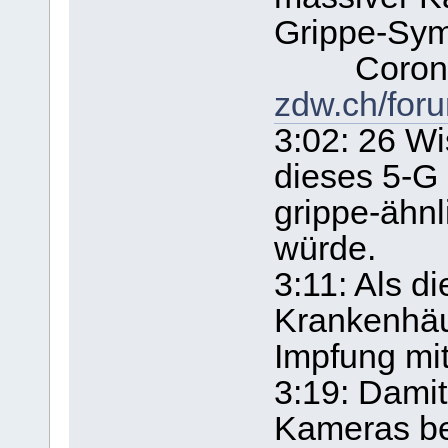
Grippe-Sy
Corona 
zdw.ch/for
3:02: 26 Wi
dieses 5-G 
grippe-ähn
würde.
3:11: Als d
Krankenhäus
Impfung mi
3:19: Damit
Kameras be