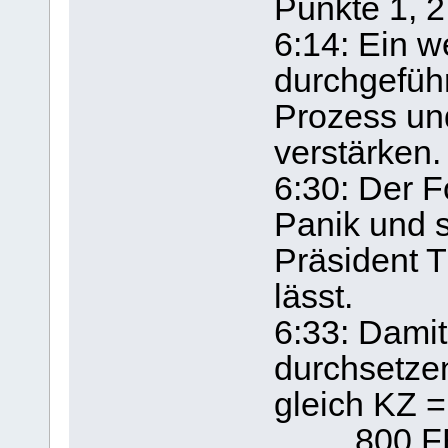
Punkte 1, 2
6:14: Ein w
durchgefüh
Prozess un
verstärken.
6:30: Der F
Panik und s
Präsident T
lässt.
6:33: Dami
durchsetzen
gleich KZ =
800 FEMA