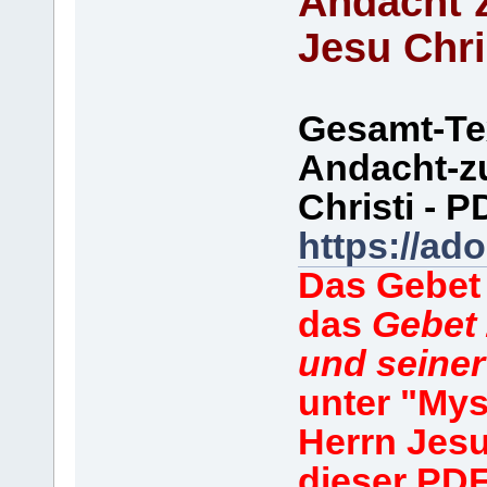
Andacht 
Jesu Chri
Gesamt-Te
Andacht-z
Christi - 
https://a
Das Gebe
das
Gebet
und seine
unter "Mys
Herrn Jes
dieser PD