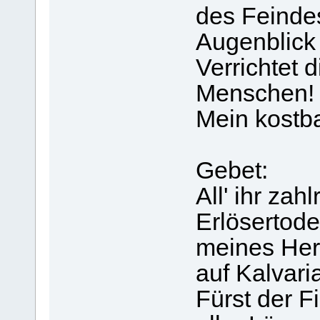
des Feinde
Augenblick
Verrichtet 
Menschen!
Mein kostba
Gebet:
All' ihr za
Erlösertod
meines Her
auf Kalvari
Fürst der F