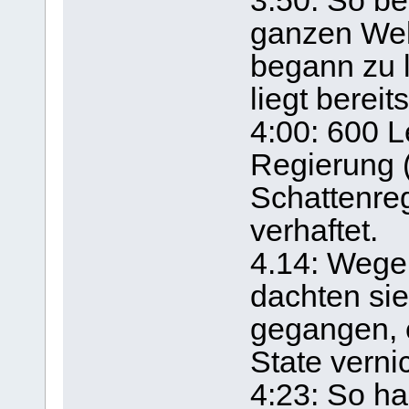
3:50: So be
ganzen Wel
begann zu 
liegt bereits
4:00: 600 L
Regierung 
Schattenreg
verhaftet.
4.14: Wege
dachten sie:
gegangen, 
State verni
4:23: So ha