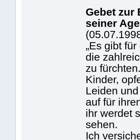
Gebet zur
seiner Ag
(05.07.199
„Es gibt fü
die zahlrei
zu fürchten
Kinder, opf
Leiden und
auf für ihr
ihr werdet 
sehen.
Ich versich