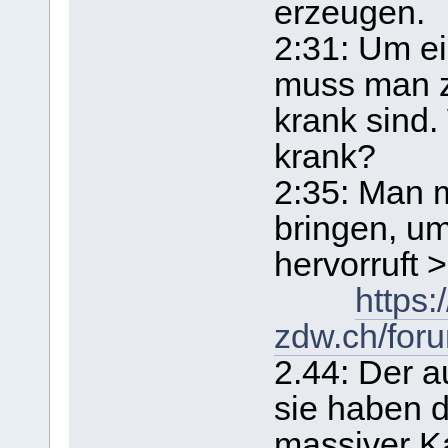
erzeugen.
2:31: Um e
muss man z
krank sind
krank?
2:35: Man 
bringen, u
hervorruft >
https:
zdw.ch/for
2.44: Der 
sie haben d
massiver Ka