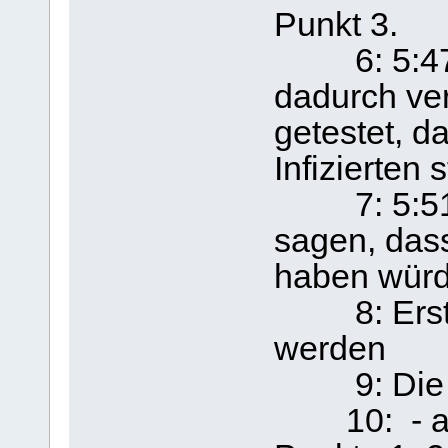
Punkt 3.
6: 5:47:
dadurch ve
getestet, d
Infizierten 
7: 5:51: 
sagen, das
haben würd
8: Ersthel
werden
9: Die Ste
10: - ausr