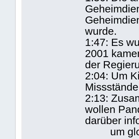
Geheimdien
Geheimdien
wurde.
1:47: Es wu
2001 kamen
der Regier
2:04: Um K
Missstände 
2:13: Zusa
wollen Pan
darüber info
um global