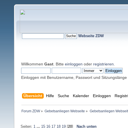
Webseite ZDW
Willkommen
Gast
. Bitte
einloggen
oder
registrieren
.
Einloggen mit Benutzername, Passwort und Sitzungslänge
Übersicht
Hilfe
Suche
Kalender
Einloggen
Registr
Forum ZDW
»
Gebetsanliegen Webseite
»
Gebetsanliegen Websei
Seiten:
1
...
15
16
17
18
19
[
20
]
Nach unten