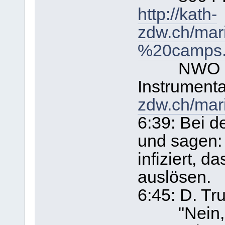
http://kath-
zdw.ch/mar
%20camps.
NWO - Ka
Instrument
zdw.ch/mar
6:39: Bei d
und sagen:
infiziert, 
auslösen.
6:45: D. Tr
"Nein, wir