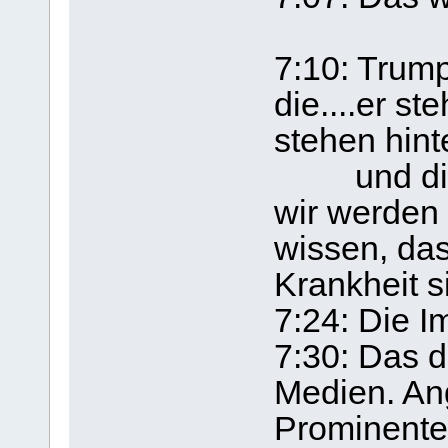
7:10: Trump
die....er st
stehen hint
und die h
wir werden n
wissen, da
Krankheit s
7:24: Die Im
7:30: Das d
Medien. Ang
Prominente