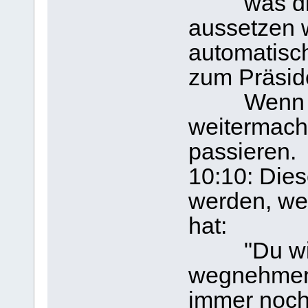
was die P
aussetzen 
automatisch
zum Präsid
Wenn die
weitermach
passieren.
10:10: Dies
werden, wei
hat:
"Du wirst
wegnehmen!
immer noch 