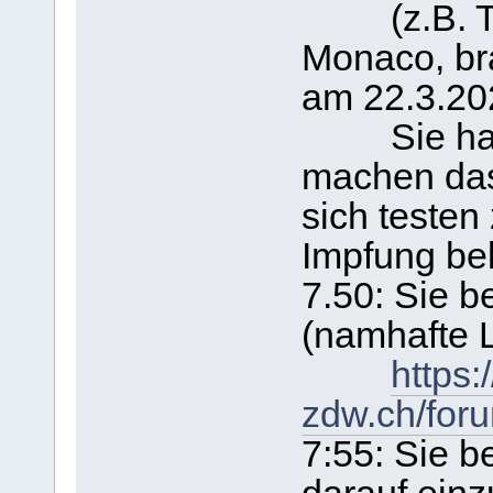
(z.B. Tom
Monaco, bra
am 22.3.202
Sie haben 
machen das
sich testen 
Impfung b
7.50: Sie 
(namhafte 
https:
zdw.ch/for
7:55: Sie b