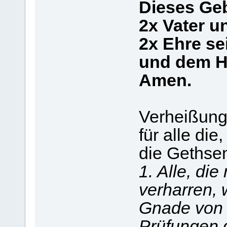
Dieses Geb
2x Vater u
2x Ehre s
und dem He
Amen.
Verheißun
für alle di
die Gethse
1. Alle, di
verharren,
Gnade von 
Prüfungen 