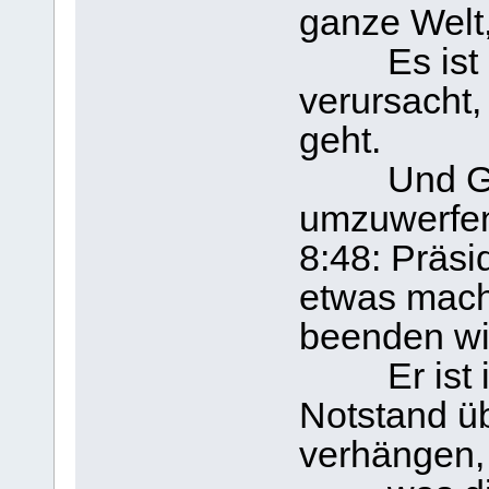
ganze Welt,
Es ist ei
verursacht,
geht.
Und Gott 
umzuwerfen 
8:48: Präsi
etwas mach
beenden wi
Er ist im 
Notstand ü
verhängen,