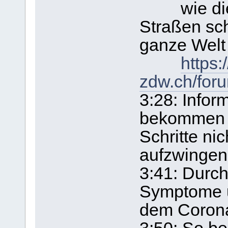
wie die 
Straßen sch
ganze Welt 
https:
zdw.ch/for
3:28: Infor
bekommen h
Schritte ni
aufzwingen 
3:41: Durch
Symptome un
dem Corona