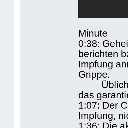
Minute
0:38: Gehei
berichten b
Impfung an
Grippe.
Übliche H
das garanti
1:07: Der C
Impfung, n
1:36: Die ak