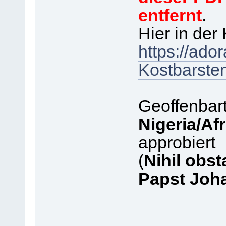
entfernt
.
Hier in der
https://ado
Kostbarsten
Geoffenbar
Nigeria/Afr
approbiert
(
Nihil obst
Papst Joha