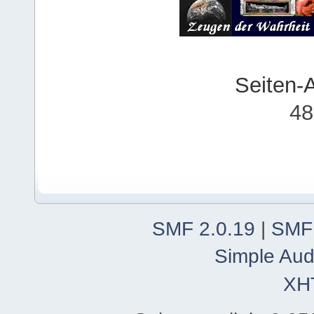
Seiten-
48
SMF 2.0.19
|
SMF
Simple Aud
XH