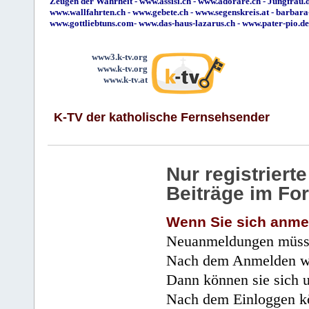
Zeugen der Wahrheit
-
www.assisi.ch
-
www.adorare.ch
-
Jungfrau.d
www.wallfahrten.ch
-
www.gebete.ch
-
www.segenskreis.at
-
barbara
www.gottliebtuns.com
-
www.das-haus-lazarus.ch
-
www.pater-pio.de
www3.k-tv.org
www.k-tv.org
www.k-tv.at
K-TV der katholische Fernsehsender
Nur registrier
Beiträge im Fo
Wenn Sie sich anme
Neuanmeldungen müsse
Nach dem Anmelden wir
Dann können sie sich 
Nach dem Einloggen kö