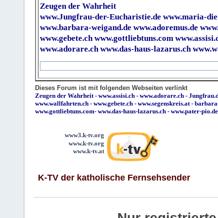
Zeugen der Wahrheit
www.Jungfrau-der-Eucharistie.de
www.maria-die
www.barbara-weigand.de
www.adoremus.de
www.
www.gebete.ch
www.gottliebtuns.com
www.assisi.
www.adorare.ch
www.das-haus-lazarus.ch
www.wa
Dieses Forum ist mit folgenden Webseiten verlinkt
Zeugen der Wahrheit
-
www.assisi.ch
-
www.adorare.ch
-
Jungfrau.d
www.wallfahrten.ch
-
www.gebete.ch
-
www.segenskreis.at
-
barbara
www.gottliebtuns.com
-
www.das-haus-lazarus.ch
-
www.pater-pio.de
www3.k-tv.org
www.k-tv.org
www.k-tv.at
K-TV der katholische Fernsehsender
Nur registrier