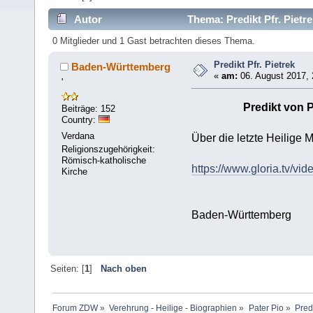
Autor
Thema: Predikt Pfr. Pietr
0 Mitglieder und 1 Gast betrachten dieses Thema.
Predikt Pfr. Pietrek
Baden-Württemberg
«
am:
06. August 2017, 
'
Predikt von P
Beiträge: 152
Country:
Verdana
Über die letzte Heilige 
Religionszugehörigkeit:
Römisch-katholische
https://www.gloria.tv
Kirche
Baden-Württemberg
Seiten: [
1
]
Nach oben
Forum ZDW
»
Verehrung - Heilige - Biographien
»
Pater Pio
»
Predi