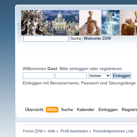
Webseite ZDW
Willkommen
Gast
. Bitte
einloggen
oder
registrieren
.
Einloggen mit Benutzername, Passwort und Sitzungslänge
Übersicht
Hilfe
Suche
Kalender
Einloggen
Registr
Forum ZDW
»
Hilfe
»
Profil bearbeiten
»
Freunde/Ignorieren Liste