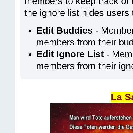
members to keep track of u
the ignore list hides users
Edit Buddies
- Members
members from their budd
Edit Ignore List
- Memb
members from their ignor
La S