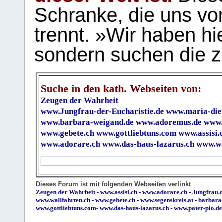
Schranke, die uns vo
trennt. »Wir haben hi
sondern suchen die z
Suche in den kath. Webseiten von:
Zeugen der Wahrheit
www.Jungfrau-der-Eucharistie.de
www.maria-die
www.barbara-weigand.de
www.adoremus.de
www.
www.gebete.ch
www.gottliebtuns.com
www.assisi.
www.adorare.ch
www.das-haus-lazarus.ch
www.wa
Dieses Forum ist mit folgenden Webseiten verlinkt
Zeugen der Wahrheit
-
www.assisi.ch
-
www.adorare.ch
-
Jungfrau.d
www.wallfahrten.ch
-
www.gebete.ch
-
www.segenskreis.at
-
barbara
www.gottliebtuns.com
-
www.das-haus-lazarus.ch
-
www.pater-pio.de