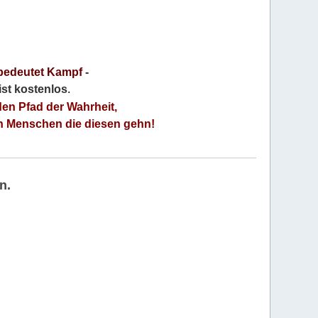
bedeutet Kampf
-
 ist kostenlos
.
den Pfad der Wahrheit,
an Menschen die diesen gehn!
n.