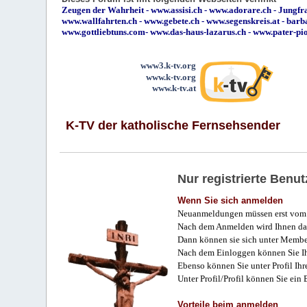
Zeugen der Wahrheit
-
www.assisi.ch
-
www.adorare.ch
-
Jungfra
www.wallfahrten.ch
-
www.gebete.ch
-
www.segenskreis.at
-
barb
www.gottliebtuns.com
-
www.das-haus-lazarus.ch
-
www.pater-pi
www3.k-tv.org
www.k-tv.org
www.k-tv.at
K-TV der katholische Fernsehsender
Nur registrierte Ben
Wenn Sie sich anmelden
Neuanmeldungen müssen erst vom 
Nach dem Anmelden wird Ihnen das
Dann können sie sich unter Membe
Nach dem Einloggen können Sie Ihr
Ebenso können Sie unter Profil Ihr
Unter Profil/Profil können Sie ein
Vorteile beim anmelden