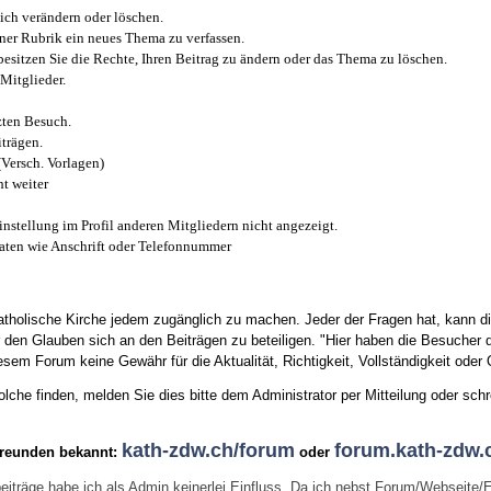
ich verändern oder löschen.
iner Rubrik ein neues Thema zu verfassen.
esitzen Sie die Rechte, Ihren Beitrag zu ändern oder das Thema zu löschen.
Mitglieder.
zten Besuch.
trägen.
(Versch. Vorlagen)
t weiter
instellung im Profil anderen Mitgliedern nicht angezeigt.
aten wie Anschrift oder Telefonnummer
tholische Kirche jedem zugänglich zu machen. Jeder der Fragen hat, kann di
den Glauben sich an den Beiträgen zu beteiligen. "Hier haben die Besucher d
sem Forum keine Gewähr für die Aktualität, Richtigkeit, Vollständigkeit oder Q
he finden, melden Sie dies bitte dem Administrator per Mitteilung oder schr
kath-zdw.ch/forum
forum.kath-zdw.
Freunden bekannt:
oder
eiträge habe ich als Admin keinerlei Einfluss. Da ich nebst Forum/Webseite/