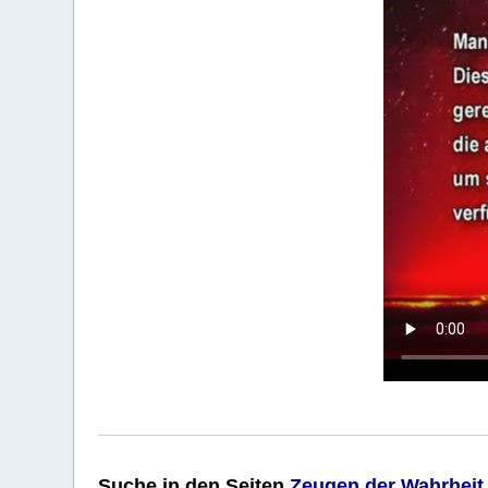
Suche
in den Seiten
Zeugen der Wahrheit