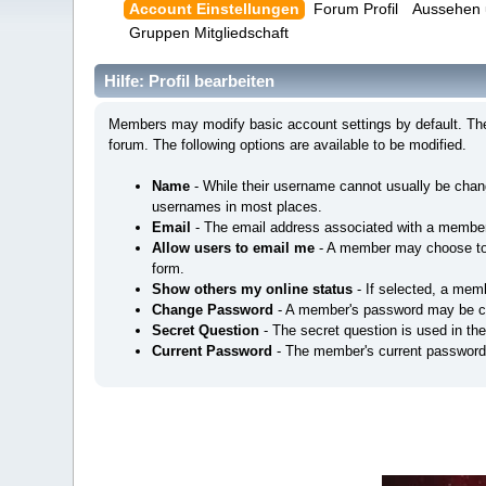
Account Einstellungen
Forum Profil
Aussehen 
Gruppen Mitgliedschaft
Hilfe: Profil bearbeiten
Members may modify basic account settings by default. Thes
forum. The following options are available to be modified.
Name
- While their username cannot usually be cha
usernames in most places.
Email
- The email address associated with a member
Allow users to email me
- A member may choose to a
form.
Show others my online status
- If selected, a memb
Change Password
- A member's password may be c
Secret Question
- The secret question is used in th
Current Password
- The member's current password 