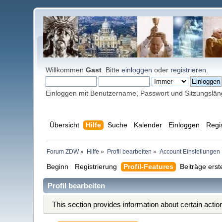
Willkommen
Gast
. Bitte
einloggen
oder
registrieren
.
Einloggen mit Benutzername, Passwort und Sitzungslä
Übersicht
Hilfe
Suche
Kalender
Einloggen
Regi
Forum ZDW
»
Hilfe
»
Profil bearbeiten
»
Account Einstellungen
Beginn
Registrierung
Profil-Features
Beiträge erst
Profil bearbeiten
This section provides information about certain acti