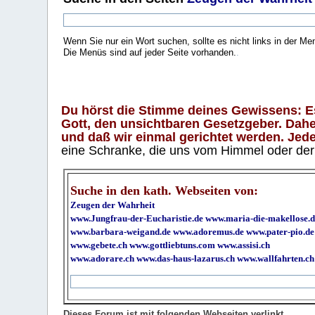
Wenn Sie nur ein Wort suchen, sollte es nicht links in der Me
Die Menüs sind auf jeder Seite vorhanden.
.
Du hörst die Stimme deines Gewissens: Es 
Gott, den unsichtbaren Gesetzgeber. Daher
und daß wir einmal gerichtet werden. Jeder
eine Schranke, die uns vom Himmel oder der H
Suche in den kath. Webseiten von:
Zeugen der Wahrheit
www.Jungfrau-der-Eucharistie.de
www.maria-die-makellose.d
www.barbara-weigand.de
www.adoremus.de
www.pater-pio.de
www.gebete.ch
www.gottliebtuns.com
www.assisi.ch
www.adorare.ch
www.das-haus-lazarus.ch
www.wallfahrten.ch
Dieses Forum ist mit folgenden Webseiten verlinkt