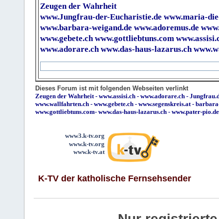
Zeugen der Wahrheit
www.Jungfrau-der-Eucharistie.de
www.maria-die
www.barbara-weigand.de
www.adoremus.de
www.
www.gebete.ch
www.gottliebtuns.com
www.assisi.
www.adorare.ch
www.das-haus-lazarus.ch
www.wa
Dieses Forum ist mit folgenden Webseiten verlinkt
Zeugen der Wahrheit
-
www.assisi.ch
-
www.adorare.ch
-
Jungfrau.d
www.wallfahrten.ch
-
www.gebete.ch
-
www.segenskreis.at
-
barbara
www.gottliebtuns.com
-
www.das-haus-lazarus.ch
-
www.pater-pio.de
www3.k-tv.org
www.k-tv.org
www.k-tv.at
K-TV der katholische Fernsehsender
Nur registrier