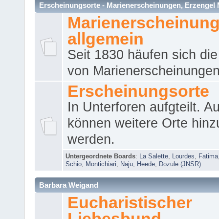
Erscheinungsorte - Marienerscheinungen, Erzengel Micha
Marienerscheinun
allgemein
Seit 1830 häufen sich die
von Marienerscheinungen 
Erscheinungsorte
In Unterforen aufgteilt. 
können weitere Orte hinz
werden.
Untergeordnete Boards
:
La Salette
,
Lourdes
,
Fatima
Schio
,
Montichiari
,
Naju
,
Heede
,
Dozule (JNSR)
Barbara Weigand
Eucharistischer
Liebesbund