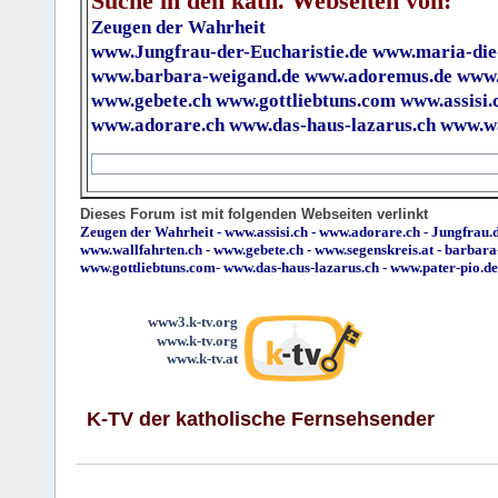
Suche in den kath. Webseiten von:
Zeugen der Wahrheit
www.Jungfrau-der-Eucharistie.de
www.maria-die
www.barbara-weigand.de
www.adoremus.de
www.
www.gebete.ch
www.gottliebtuns.com
www.assisi.
www.adorare.ch
www.das-haus-lazarus.ch
www.wa
Dieses Forum ist mit folgenden Webseiten verlinkt
Zeugen der Wahrheit
-
www.assisi.ch
-
www.adorare.ch
-
Jungfrau.d
www.wallfahrten.ch
-
www.gebete.ch
-
www.segenskreis.at
-
barbara
www.gottliebtuns.com
-
www.das-haus-lazarus.ch
-
www.pater-pio.de
www3.k-tv.org
www.k-tv.org
www.k-tv.at
K-TV der katholische Fernsehsender