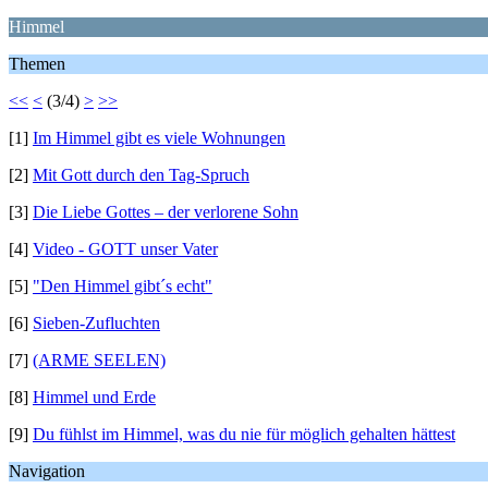
Himmel
Themen
<<
<
(3/4)
>
>>
[1]
Im Himmel gibt es viele Wohnungen
[2]
Mit Gott durch den Tag-Spruch
[3]
Die Liebe Gottes – der verlorene Sohn
[4]
Video - GOTT unser Vater
[5]
"Den Himmel gibt´s echt"
[6]
Sieben-Zufluchten
[7]
(ARME SEELEN)
[8]
Himmel und Erde
[9]
Du fühlst im Himmel, was du nie für möglich gehalten hättest
Navigation