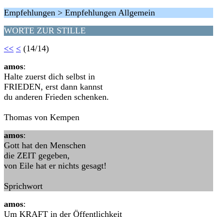
Empfehlungen > Empfehlungen Allgemein
WORTE ZUR STILLE
<<
<
(14/14)
amos
:
Halte zuerst dich selbst in
FRIEDEN, erst dann kannst
du anderen Frieden schenken.
Thomas von Kempen
amos
:
Gott hat den Menschen
die ZEIT gegeben,
von Eile hat er nichts gesagt!
Sprichwort
amos
:
Um KRAFT in der Öffentlichkeit