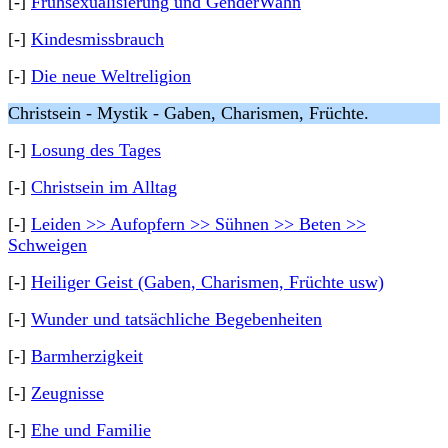
[-]
Frühsexualisierung und GenderWahn
[-]
Kindesmissbrauch
[-]
Die neue Weltreligion
Christsein - Mystik - Gaben, Charismen, Früchte.
[-]
Losung des Tages
[-]
Christsein im Alltag
[-]
Leiden >> Aufopfern >> Sühnen >> Beten >>
Schweigen
[-]
Heiliger Geist (Gaben, Charismen, Früchte usw)
[-]
Wunder und tatsächliche Begebenheiten
[-]
Barmherzigkeit
[-]
Zeugnisse
[-]
Ehe und Familie