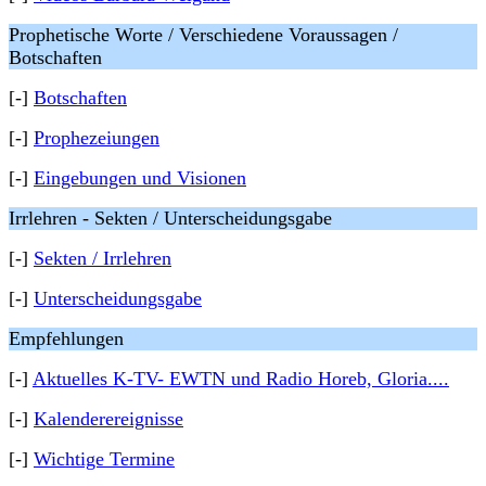
Prophetische Worte / Verschiedene Voraussagen /
Botschaften
[-]
Botschaften
[-]
Prophezeiungen
[-]
Eingebungen und Visionen
Irrlehren - Sekten / Unterscheidungsgabe
[-]
Sekten / Irrlehren
[-]
Unterscheidungsgabe
Empfehlungen
[-]
Aktuelles K-TV- EWTN und Radio Horeb, Gloria....
[-]
Kalenderereignisse
[-]
Wichtige Termine