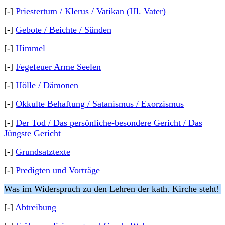
[-]
Priestertum / Klerus / Vatikan (Hl. Vater)
[-]
Gebote / Beichte / Sünden
[-]
Himmel
[-]
Fegefeuer Arme Seelen
[-]
Hölle / Dämonen
[-]
Okkulte Behaftung / Satanismus / Exorzismus
[-]
Der Tod / Das persönliche-besondere Gericht / Das
Jüngste Gericht
[-]
Grundsatztexte
[-]
Predigten und Vorträge
Was im Widerspruch zu den Lehren der kath. Kirche steht!
[-]
Abtreibung