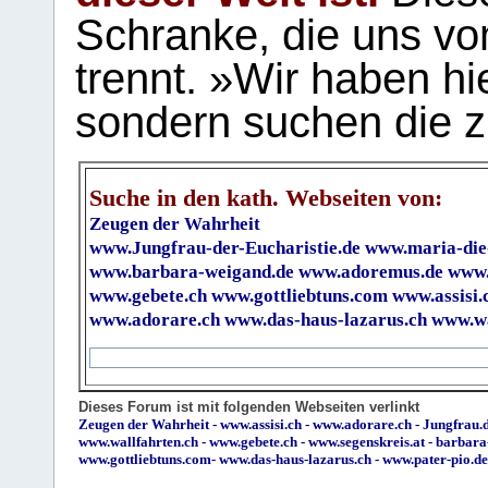
Schranke, die uns vo
trennt. »Wir haben hi
sondern suchen die z
Suche in den kath. Webseiten von:
Zeugen der Wahrheit
www.Jungfrau-der-Eucharistie.de
www.maria-die
www.barbara-weigand.de
www.adoremus.de
www.
www.gebete.ch
www.gottliebtuns.com
www.assisi.
www.adorare.ch
www.das-haus-lazarus.ch
www.wa
Dieses Forum ist mit folgenden Webseiten verlinkt
Zeugen der Wahrheit
-
www.assisi.ch
-
www.adorare.ch
-
Jungfrau.d
www.wallfahrten.ch
-
www.gebete.ch
-
www.segenskreis.at
-
barbara
www.gottliebtuns.com
-
www.das-haus-lazarus.ch
-
www.pater-pio.de