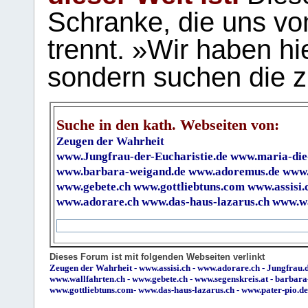
Schranke, die uns vo
trennt. »Wir haben hi
sondern suchen die z
Suche in den kath. Webseiten von:
Zeugen der Wahrheit
www.Jungfrau-der-Eucharistie.de
www.maria-die
www.barbara-weigand.de
www.adoremus.de
www.
www.gebete.ch
www.gottliebtuns.com
www.assisi.
www.adorare.ch
www.das-haus-lazarus.ch
www.wa
Dieses Forum ist mit folgenden Webseiten verlinkt
Zeugen der Wahrheit
-
www.assisi.ch
-
www.adorare.ch
-
Jungfrau.d
www.wallfahrten.ch
-
www.gebete.ch
-
www.segenskreis.at
-
barbara
www.gottliebtuns.com
-
www.das-haus-lazarus.ch
-
www.pater-pio.de