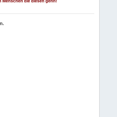
an Menschen die diesen gehn!
n.