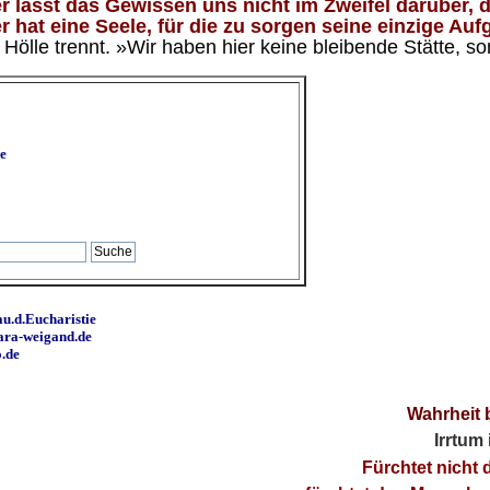
 lässt das Gewissen uns nicht im Zweifel darüber, d
 hat eine Seele, für die zu sorgen seine einzige Aufg
ölle trennt. »Wir haben hier keine bleibende Stätte, so
e
u.d.Eucharistie
ara-weigand.de
o.de
Wahrheit 
Irrtum
Fürchtet nicht 