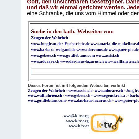
Gott, den unsichtbaren Gesetzgeber. Daher
und daß wir einmal gerichtet werden. Jeder
eine Schranke, die uns vom Himmel oder der H
Suche in den kath. Webseiten von:
Zeugen der Wahrheit
www.Jungfrau-der-Eucharistie.de
www.maria-die-makellose.d
www.barbara-weigand.de
www.adoremus.de
www.pater-pio.de
www.gebete.ch
www.gottliebtuns.com
www.assisi.ch
www.adorare.ch
www.das-haus-lazarus.ch
www.wallfahrten.ch
Dieses Forum ist mit folgenden Webseiten verlinkt
Zeugen der Wahrheit
-
www.assisi.ch
-
www.adorare.ch
-
Jungfra
www.wallfahrten.ch
-
www.gebete.ch
-
www.segenskreis.at
-
barb
www.gottliebtuns.com
-
www.das-haus-lazarus.ch
-
www.pater-pi
www3.k-tv.org
www.k-tv.org
www.k-tv.at