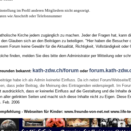
instellung im Profil anderen Mitgliedern nicht angezeigt.
aten wie Anschrift oder Telefonnummer
tholische Kirche jedem zugänglich zu machen. Jeder der Fragen hat, kann di
den Glauben sich an den Beiträgen zu beteiligen. "Hier haben die Besucher d
sem Forum keine Gewähr für die Aktualität, Richtigkeit, Vollständigkeit oder Q
he finden, melden Sie dies bitte dem Administrator per Mitteilung oder schr
kath-zdw.ch/forum
forum.kath-zdw.
Freunden bekannt:
oder
eiträge habe ich als Admin keinerlei Einfluss. Da ich nebst Forum/Webseite/
wissen, dass jeder Beitrag, die Meinung des Eintragenden widerspiegelt. Im Fo
usdrücklich, dass er keinerlei Einfluss auf die Gestaltung und die Inhalte d
en aller gelinkten Seiten und macht sich diese Inhalte nicht zu Eigen.
Diese Er
n.
Feb. 2006
empfehlung - Webseiten für Kinder:
www.freunde-von-net.net
www.life-te