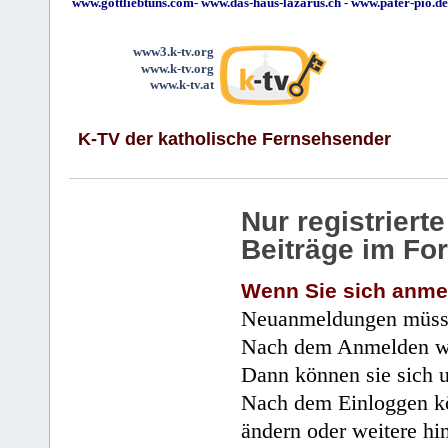
www.gottliebtuns.com
-
www.das-haus-lazarus.ch
-
www.pater-pio.de
www3.k-tv.org
www.k-tv.org
www.k-tv.at
K-TV der katholische Fernsehsender
Nur registrier
Beiträge im Fo
Wenn Sie sich anme
Neuanmeldungen müsse
Nach dem Anmelden wir
Dann können sie sich 
Nach dem Einloggen kö
ändern oder weitere hi