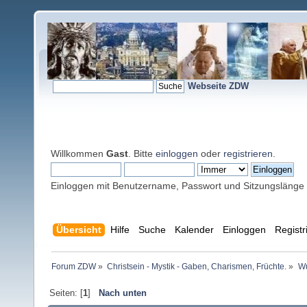
Webseite ZDW
Willkommen
Gast
. Bitte
einloggen
oder
registrieren
.
Einloggen mit Benutzername, Passwort und Sitzungslänge
Übersicht
Hilfe
Suche
Kalender
Einloggen
Registr
Forum ZDW
»
Christsein - Mystik - Gaben, Charismen, Früchte.
»
Wu
Seiten: [
1
]
Nach unten