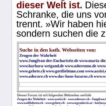
dieser Welt ist.
Diese
Schranke, die uns vo
trennt. »Wir haben hi
sondern suchen die z
Suche in den kath. Webseiten von:
Zeugen der Wahrheit
www.Jungfrau-der-Eucharistie.de
www.maria-die
www.barbara-weigand.de
www.adoremus.de
www.
www.gebete.ch
www.gottliebtuns.com
www.assisi.
www.adorare.ch
www.das-haus-lazarus.ch
www.wa
Dieses Forum ist mit folgenden Webseiten verlinkt
Zeugen der Wahrheit
-
www.assisi.ch
-
www.adorare.ch
-
Jungfrau.d
www.wallfahrten.ch
-
www.gebete.ch
-
www.segenskreis.at
-
barbara