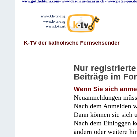
www.gottliebtuns.com
-
www.das-haus-lazarus.ch
-
www.pater-pio.de
www3.k-tv.org
www.k-tv.org
www.k-tv.at
K-TV der katholische Fernsehsender
Nur registrier
Beiträge im Fo
Wenn Sie sich anme
Neuanmeldungen müsse
Nach dem Anmelden wir
Dann können sie sich 
Nach dem Einloggen kö
ändern oder weitere hi