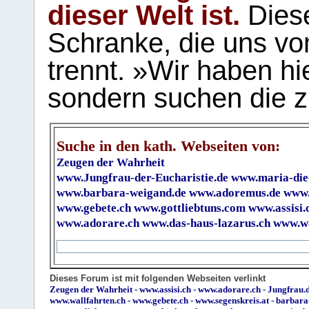
dieser Welt ist.
Diese
Schranke, die uns vo
trennt. »Wir haben hi
sondern suchen die z
Suche in den kath. Webseiten von:
Zeugen der Wahrheit
www.Jungfrau-der-Eucharistie.de
www.maria-die
www.barbara-weigand.de
www.adoremus.de
www.
www.gebete.ch
www.gottliebtuns.com
www.assisi.
www.adorare.ch
www.das-haus-lazarus.ch
www.wa
Dieses Forum ist mit folgenden Webseiten verlinkt
Zeugen der Wahrheit
-
www.assisi.ch
-
www.adorare.ch
-
Jungfrau.d
www.wallfahrten.ch
-
www.gebete.ch
-
www.segenskreis.at
-
barbara