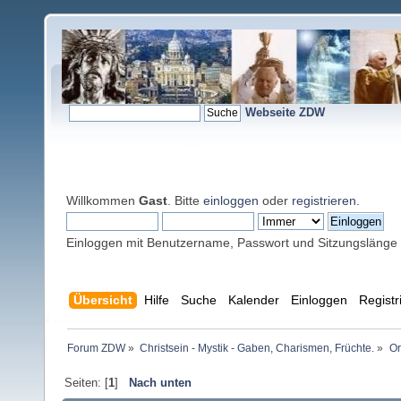
Webseite ZDW
Willkommen
Gast
. Bitte
einloggen
oder
registrieren
.
Einloggen mit Benutzername, Passwort und Sitzungslänge
Übersicht
Hilfe
Suche
Kalender
Einloggen
Registr
Forum ZDW
»
Christsein - Mystik - Gaben, Charismen, Früchte.
»
Or
Seiten: [
1
]
Nach unten