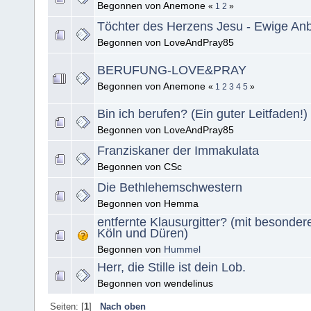
Begonnen von Anemone
«
1
2
»
Töchter des Herzens Jesu - Ewige An
Begonnen von LoveAndPray85
BERUFUNG-LOVE&PRAY
Begonnen von Anemone
«
1
2
3
4
5
»
Bin ich berufen? (Ein guter Leitfaden!)
Begonnen von LoveAndPray85
Franziskaner der Immakulata
Begonnen von CSc
Die Bethlehemschwestern
Begonnen von Hemma
entfernte Klausurgitter? (mit besonde
Köln und Düren)
Begonnen von
Hummel
Herr, die Stille ist dein Lob.
Begonnen von wendelinus
Seiten: [
1
]
Nach oben