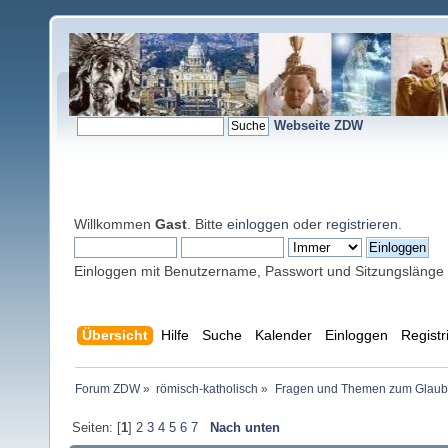
Webseite ZDW
Willkommen
Gast
. Bitte
einloggen
oder
registrieren
.
Einloggen mit Benutzername, Passwort und Sitzungslänge
Übersicht
Hilfe
Suche
Kalender
Einloggen
Registr
Forum ZDW
»
römisch-katholisch
»
Fragen und Themen zum Glaub
Seiten: [
1
]
2
3
4
5
6
7
Nach unten