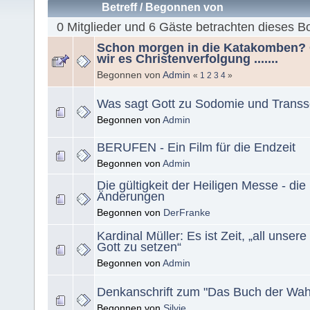
Betreff
/
Begonnen von
0 Mitglieder und 6 Gäste betrachten dieses B
Schon morgen in die Katakomben?
wir es Christenverfolgung .......
Begonnen von
Admin
«
1
2
3
4
»
Was sagt Gott zu Sodomie und Trans
Begonnen von
Admin
BERUFEN - Ein Film für die Endzeit
Begonnen von
Admin
Die gültigkeit der Heiligen Messe - d
Änderungen
Begonnen von
DerFranke
Kardinal Müller: Es ist Zeit, „all unser
Gott zu setzen“
Begonnen von
Admin
Denkanschrift zum "Das Buch der Wah
Begonnen von
Silvie