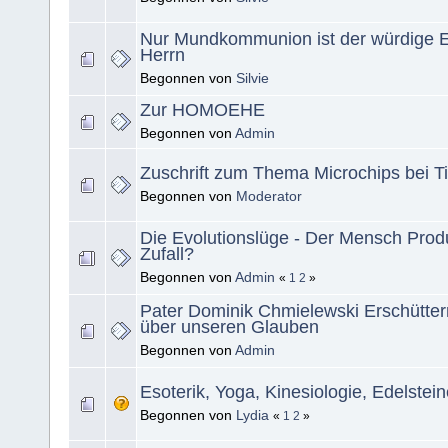
Nur Mundkommunion ist der würdige 
Herrn
Begonnen von
Silvie
Zur HOMOEHE
Begonnen von
Admin
Zuschrift zum Thema Microchips bei T
Begonnen von
Moderator
Die Evolutionslüge - Der Mensch Prod
Zufall?
Begonnen von
Admin
«
1
2
»
Pater Dominik Chmielewski Erschütter
über unseren Glauben
Begonnen von
Admin
Esoterik, Yoga, Kinesiologie, Edelstein
Begonnen von
Lydia
«
1
2
»