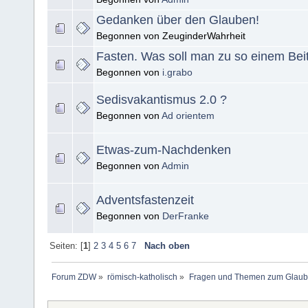
Gedanken über den Glauben!
Begonnen von ZeuginderWahrheit
Fasten. Was soll man zu so einem Bei
Begonnen von
i.grabo
Sedisvakantismus 2.0 ?
Begonnen von
Ad orientem
Etwas-zum-Nachdenken
Begonnen von
Admin
Adventsfastenzeit
Begonnen von
DerFranke
Seiten: [
1
]
2
3
4
5
6
7
Nach oben
Forum ZDW
»
römisch-katholisch
»
Fragen und Themen zum Glaub