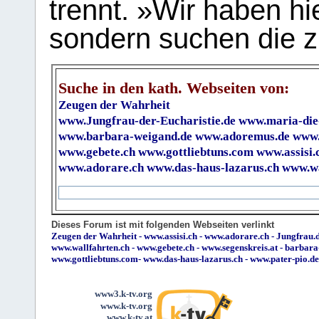
trennt. »Wir haben hi
sondern suchen die z
Suche in den kath. Webseiten von:
Zeugen der Wahrheit
www.Jungfrau-der-Eucharistie.de
www.maria-die
www.barbara-weigand.de
www.adoremus.de
www.
www.gebete.ch
www.gottliebtuns.com
www.assisi.
www.adorare.ch
www.das-haus-lazarus.ch
www.wa
Dieses Forum ist mit folgenden Webseiten verlinkt
Zeugen der Wahrheit
-
www.assisi.ch
-
www.adorare.ch
-
Jungfrau.d
www.wallfahrten.ch
-
www.gebete.ch
-
www.segenskreis.at
-
barbara
www.gottliebtuns.com
-
www.das-haus-lazarus.ch
-
www.pater-pio.de
www3.k-tv.org
www.k-tv.org
www.k-tv.at