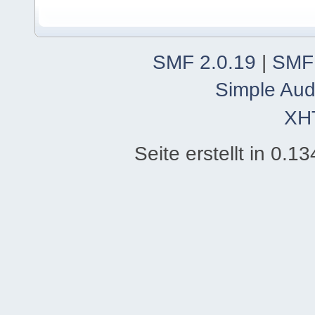
SMF 2.0.19
|
SMF
Simple Aud
XH
Seite erstellt in 0.