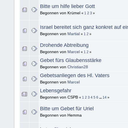
Bitte um hilfe lieber Gott
Begonnen von Krümel
«
1
2
3
»
Israel bereitet sich ganz konkret auf ei
Begonnen von
Martial
«
1
2
»
Drohende Abtreibung
Begonnen von
Marcel
«
1
2
»
Gebet fürs Glaubensstärke
Begonnen von
Christian28
Gebetsanliegen des Hl. Vaters
Begonnen von
Marcel
Lebensgefahr
Begonnen von CSPB
«
1
2
3
4
5
6
...
14
»
Bitte um Gebet für Uriel
Begonnen von Hemma