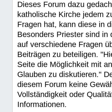
Dieses Forum dazu gedacht
katholische Kirche jedem z
Fragen hat, kann diese in 
Besonders Priester sind in
auf verschiedene Fragen ü
Beiträgen zu beteiligen. "H
Seite die Möglichkeit mit 
Glauben zu diskutieren." D
diesem Forum keine Gewähr f
Vollständigkeit oder Qualitä
Informationen.