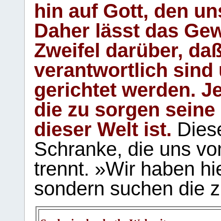
hin auf Gott, den u
Daher lässt das Gew
Zweifel darüber, daß
verantwortlich sind
gerichtet werden. Je
die zu sorgen seine
dieser Welt ist.
Diese
Schranke, die uns vo
trennt. »Wir haben hi
sondern suchen die z