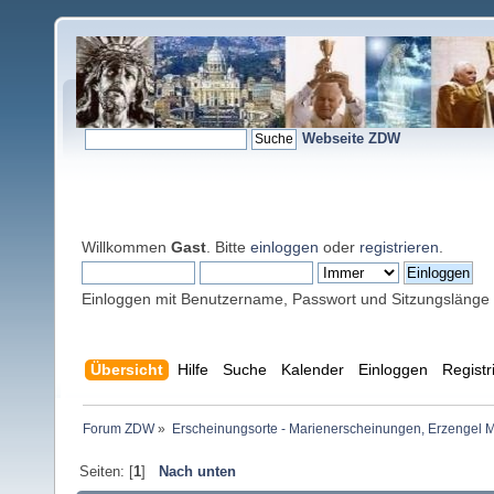
Webseite ZDW
Willkommen
Gast
. Bitte
einloggen
oder
registrieren
.
Einloggen mit Benutzername, Passwort und Sitzungslänge
Übersicht
Hilfe
Suche
Kalender
Einloggen
Registr
Forum ZDW
»
Erscheinungsorte - Marienerscheinungen, Erzengel Michae
Seiten: [
1
]
Nach unten