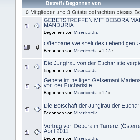
Betreff
/
Begonnen von
0 Mitglieder und 3 Gäste betrachten dieses B
GEBETSTREFFEN MIT DEBORA MA
MANDURIA
Begonnen von
Misericordia
Offenbarte Weisheit des Lebendigen G
Begonnen von
Misericordia
«
1
2
3
»
Die Jungfrau von der Eucharistie vergi
Begonnen von
Misericordia
Gebete im heiligen Getsemani Mariens
von der Eucharistie
Begonnen von
Misericordia
«
1
2
»
Die Botschaft der Jungfrau der Euchari
Begonnen von
Misericordia
Vortrag von Debora in Tarrenz (Österre
April 2011
Begonnen von
Misericordia