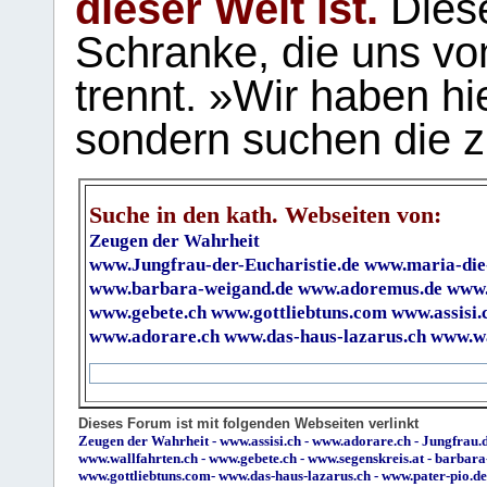
dieser Welt ist.
Diese
Schranke, die uns vo
trennt. »Wir haben hi
sondern suchen die z
Suche in den kath. Webseiten von:
Zeugen der Wahrheit
www.Jungfrau-der-Eucharistie.de
www.maria-die
www.barbara-weigand.de
www.adoremus.de
www.
www.gebete.ch
www.gottliebtuns.com
www.assisi.
www.adorare.ch
www.das-haus-lazarus.ch
www.wa
Dieses Forum ist mit folgenden Webseiten verlinkt
Zeugen der Wahrheit
-
www.assisi.ch
-
www.adorare.ch
-
Jungfrau.d
www.wallfahrten.ch
-
www.gebete.ch
-
www.segenskreis.at
-
barbara
www.gottliebtuns.com
-
www.das-haus-lazarus.ch
-
www.pater-pio.de