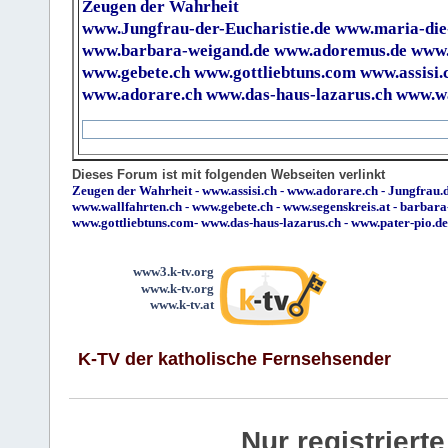
Zeugen der Wahrheit
www.Jungfrau-der-Eucharistie.de
www.maria-die
www.barbara-weigand.de
www.adoremus.de
www.
www.gebete.ch
www.gottliebtuns.com
www.assisi.
www.adorare.ch
www.das-haus-lazarus.ch
www.wa
Dieses Forum ist mit folgenden Webseiten verlinkt
Zeugen der Wahrheit
-
www.assisi.ch
-
www.adorare.ch
-
Jungfrau.d
www.wallfahrten.ch
-
www.gebete.ch
-
www.segenskreis.at
-
barbara
www.gottliebtuns.com
-
www.das-haus-lazarus.ch
-
www.pater-pio.de
www3.k-tv.org
www.k-tv.org
www.k-tv.at
K-TV der katholische Fernsehsender
Nur registrier