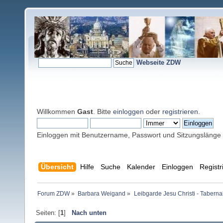
Webseite ZDW
Willkommen
Gast
. Bitte
einloggen
oder
registrieren
.
Einloggen mit Benutzername, Passwort und Sitzungslänge
Übersicht
Hilfe
Suche
Kalender
Einloggen
Registr
Forum ZDW
»
Barbara Weigand
»
Leibgarde Jesu Christi - Taber
Seiten: [
1
]
Nach unten