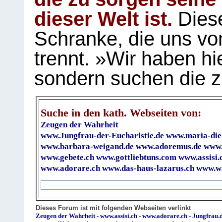
dieser Welt ist.
Diese
Schranke, die uns vo
trennt. »Wir haben hi
sondern suchen die z
Suche in den kath. Webseiten von:
Zeugen der Wahrheit
www.Jungfrau-der-Eucharistie.de
www.maria-die
www.barbara-weigand.de
www.adoremus.de
www.
www.gebete.ch
www.gottliebtuns.com
www.assisi.
www.adorare.ch
www.das-haus-lazarus.ch
www.wa
Dieses Forum ist mit folgenden Webseiten verlinkt
Zeugen der Wahrheit
-
www.assisi.ch
-
www.adorare.ch
-
Jungfrau.d