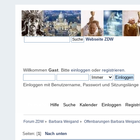
Webseite ZDW
Willkommen
Gast
. Bitte
einloggen
oder
registrieren
.
Einloggen mit Benutzername, Passwort und Sitzungslänge
Übersicht
Hilfe
Suche
Kalender
Einloggen
Registr
Forum ZDW
»
Barbara Weigand
»
Offenbarungen Barbara Weigan
Seiten: [
1
]
Nach unten