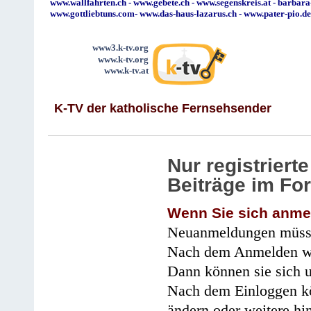
www.wallfahrten.ch
-
www.gebete.ch
-
www.segenskreis.at
-
barbara
www.gottliebtuns.com
-
www.das-haus-lazarus.ch
-
www.pater-pio.de
www3.k-tv.org
www.k-tv.org
www.k-tv.at
K-TV der katholische Fernsehsender
Nur registrier
Beiträge im Fo
Wenn Sie sich anme
Neuanmeldungen müsse
Nach dem Anmelden wir
Dann können sie sich 
Nach dem Einloggen kö
ändern oder weitere hi