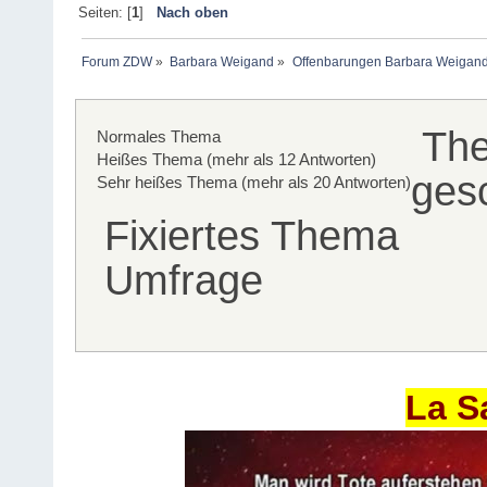
Seiten: [
1
]
Nach oben
Forum ZDW
»
Barbara Weigand
»
Offenbarungen Barbara Weigan
Th
Normales Thema
Heißes Thema (mehr als 12 Antworten)
ges
Sehr heißes Thema (mehr als 20 Antworten)
Fixiertes Thema
Umfrage
La S