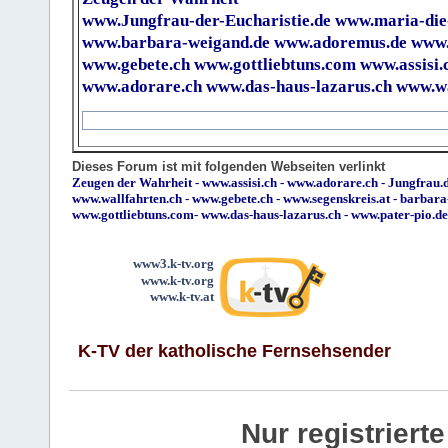
www.Jungfrau-der-Eucharistie.de
www.maria-die
www.barbara-weigand.de
www.adoremus.de
www.
www.gebete.ch
www.gottliebtuns.com
www.assisi.
www.adorare.ch
www.das-haus-lazarus.ch
www.wa
Dieses Forum ist mit folgenden Webseiten verlinkt
Zeugen der Wahrheit
-
www.assisi.ch
-
www.adorare.ch
-
Jungfrau.d
www.wallfahrten.ch
-
www.gebete.ch
-
www.segenskreis.at
-
barbara
www.gottliebtuns.com
-
www.das-haus-lazarus.ch
-
www.pater-pio.de
www3.k-tv.org
www.k-tv.org
www.k-tv.at
K-TV der katholische Fernsehsender
Nur registrier