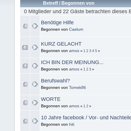
Betreff
/
Begonnen von
0 Mitglieder und 22 Gäste betrachten dieses 
Benötige Hilfe
Begonnen von
Caelum
KURZ GELACHT
Begonnen von
amos
«
1
2
3
4
5
»
ICH BIN DER MEINUNG...
Begonnen von
amos
«
1
2
3
»
Berufswahl?
Begonnen von
Tomek86
WORTE
Begonnen von
amos
«
1
2
»
10 Jahre facebook / Vor- und Nachteil
Begonnen von
hiti