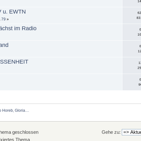
14
TV u. EWTN
62
83
..
79
»
nächst im Radio
0
10
land
0
12
SESSENHEIT
1
25
0
9
Horeb, Gloria....
hema geschlossen
Gehe zu:
xiertes Thema