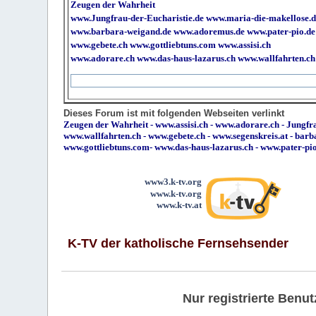
Zeugen der Wahrheit
www.Jungfrau-der-Eucharistie.de
www.maria-die-makellose.d
www.barbara-weigand.de
www.adoremus.de
www.pater-pio.de
www.gebete.ch
www.gottliebtuns.com
www.assisi.ch
www.adorare.ch
www.das-haus-lazarus.ch
www.wallfahrten.ch
Dieses Forum ist mit folgenden Webseiten verlinkt
Zeugen der Wahrheit
-
www.assisi.ch
-
www.adorare.ch
-
Jungfra
www.wallfahrten.ch
-
www.gebete.ch
-
www.segenskreis.at
-
barb
www.gottliebtuns.com
-
www.das-haus-lazarus.ch
-
www.pater-pi
www3.k-tv.org
www.k-tv.org
www.k-tv.at
K-TV der katholische Fernsehsender
Nur registrierte Ben