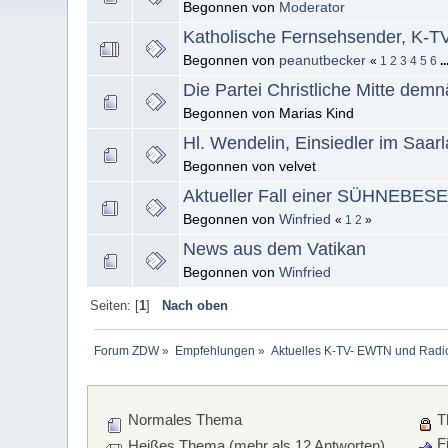
Begonnen von
Moderator
Katholische Fernsehsender, K-
Begonnen von
peanutbecker
«
1
2
3
4
5
6
.
Die Partei Christliche Mitte dem
Begonnen von Marias Kind
Hl. Wendelin, Einsiedler im Saar
Begonnen von velvet
Aktueller Fall einer SÜHNEBE
Begonnen von
Winfried
«
1
2
»
News aus dem Vatikan
Begonnen von
Winfried
Seiten: [
1
]
Nach oben
Forum ZDW
»
Empfehlungen
»
Aktuelles K-TV- EWTN und Radio 
Normales Thema
T
Fi
Heißes Thema (mehr als 12 Antworten)