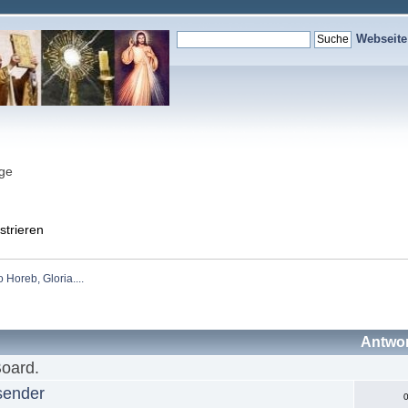
Webseit
nge
strieren
Horeb, Gloria....
Antwo
Board.
sender
0