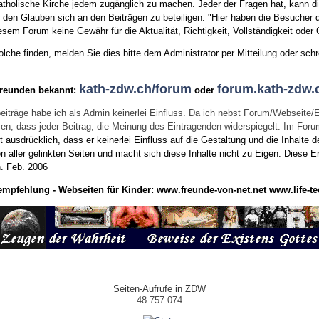
tholische Kirche jedem zugänglich zu machen. Jeder der Fragen hat, kann di
den Glauben sich an den Beiträgen zu beteiligen. "Hier haben die Besucher d
sem Forum keine Gewähr für die Aktualität, Richtigkeit, Vollständigkeit oder Q
he finden, melden Sie dies bitte dem Administrator per Mitteilung oder schr
kath-zdw.ch/forum
forum.kath-zdw.
Freunden bekannt:
oder
eiträge habe ich als Admin keinerlei Einfluss. Da ich nebst Forum/Webseite/
wissen, dass jeder Beitrag, die Meinung des Eintragenden widerspiegelt. Im Fo
usdrücklich, dass er keinerlei Einfluss auf die Gestaltung und die Inhalte d
en aller gelinkten Seiten und macht sich diese Inhalte nicht zu Eigen.
Diese Er
n.
Feb. 2006
empfehlung - Webseiten für Kinder:
www.freunde-von-net.net
www.life-te
Seiten-Aufrufe in ZDW
48 757 074