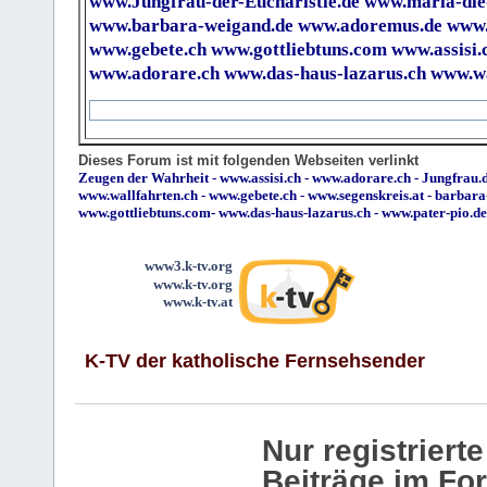
www.Jungfrau-der-Eucharistie.de
www.maria-die
www.barbara-weigand.de
www.adoremus.de
www.
www.gebete.ch
www.gottliebtuns.com
www.assisi.
www.adorare.ch
www.das-haus-lazarus.ch
www.wa
Dieses Forum ist mit folgenden Webseiten verlinkt
Zeugen der Wahrheit
-
www.assisi.ch
-
www.adorare.ch
-
Jungfrau.d
www.wallfahrten.ch
-
www.gebete.ch
-
www.segenskreis.at
-
barbara
www.gottliebtuns.com
-
www.das-haus-lazarus.ch
-
www.pater-pio.de
www3.k-tv.org
www.k-tv.org
www.k-tv.at
K-TV der katholische Fernsehsender
Nur registrier
Beiträge im Fo