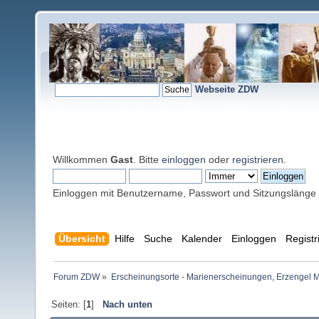
Webseite ZDW
Willkommen
Gast
. Bitte
einloggen
oder
registrieren
.
Einloggen mit Benutzername, Passwort und Sitzungslänge
Übersicht
Hilfe
Suche
Kalender
Einloggen
Registr
Forum ZDW
»
Erscheinungsorte - Marienerscheinungen, Erzengel Michae
Seiten: [
1
]
Nach unten