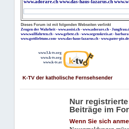
www.adorare.ch
www.das-haus-lazarus.ch
www.wa
Dieses Forum ist mit folgenden Webseiten verlinkt
Zeugen der Wahrheit
-
www.assisi.ch
-
www.adorare.ch
-
Jungfrau.d
www.wallfahrten.ch
-
www.gebete.ch
-
www.segenskreis.at
-
barbara
www.gottliebtuns.com
-
www.das-haus-lazarus.ch
-
www.pater-pio.de
www3.k-tv.org
www.k-tv.org
www.k-tv.at
K-TV der katholische Fernsehsender
Nur registrier
Beiträge im Fo
Wenn Sie sich anme