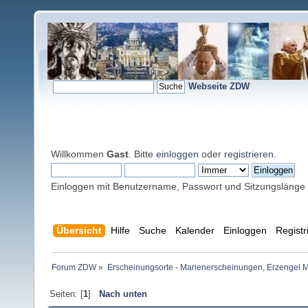
Webseite ZDW
Willkommen
Gast
. Bitte
einloggen
oder
registrieren
.
Einloggen mit Benutzername, Passwort und Sitzungslänge
Übersicht
Hilfe
Suche
Kalender
Einloggen
Registr
Forum ZDW
»
Erscheinungsorte - Marienerscheinungen, Erzengel Michae
Seiten: [
1
]
Nach unten