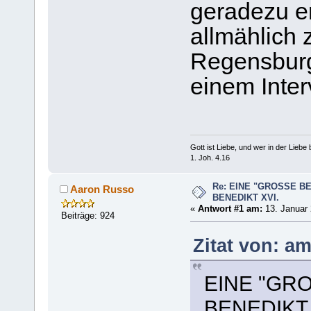
geradezu er
allmählich 
Regensburg
einem Inter
Gott ist Liebe, und wer in der Liebe bl
1. Joh. 4.16
Re: EINE "GROSSE B
Aaron Russo
BENEDIKT XVI.
«
Antwort #1 am:
13. Januar 
Beiträge: 924
Zitat von: a
EINE "GR
BENEDIKT 