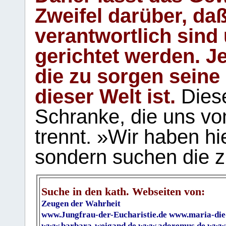
Zweifel darüber, daß
verantwortlich sind
gerichtet werden. Je
die zu sorgen seine
dieser Welt ist.
Diese
Schranke, die uns vo
trennt. »Wir haben hi
sondern suchen die z
Suche in den kath. Webseiten von:
Zeugen der Wahrheit
www.Jungfrau-der-Eucharistie.de
www.maria-die
www.barbara-weigand.de
www.adoremus.de
www.