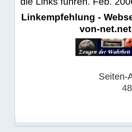
die Links führen.
Feb. 200
Linkempfehlung - Webse
von-net.net
Seiten-
48