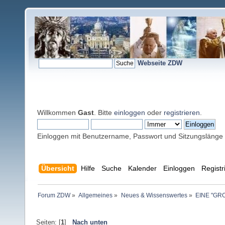
Webseite ZDW
Willkommen
Gast
. Bitte
einloggen
oder
registrieren
.
Einloggen mit Benutzername, Passwort und Sitzungslänge
Übersicht
Hilfe
Suche
Kalender
Einloggen
Registr
Forum ZDW
»
Allgemeines
»
Neues & Wissenswertes
»
EINE "GR
Seiten: [
1
]
Nach unten