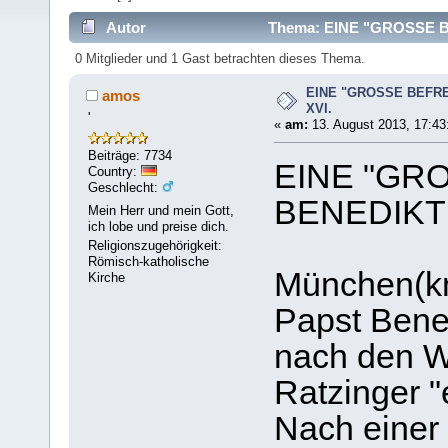
Autor
Thema: EINE "GROSSE BE
0 Mitglieder und 1 Gast betrachten dieses Thema.
EINE "GROSSE BEFRE
amos
XVI.
'
«
am:
13. August 2013, 17:43
Beiträge: 7734
EINE "GR
Country:
Geschlecht:
BENEDIKT 
Mein Herr und mein Gott,
ich lobe und preise dich.
Religionszugehörigkeit:
Römisch-katholische
München(kn
Kirche
Papst Bened
nach den W
Ratzinger "
Nach einer 