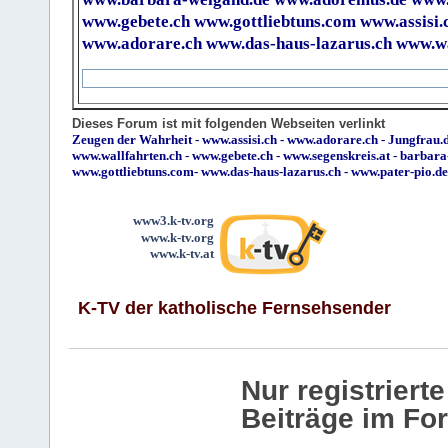
www.gebete.ch
www.gottliebtuns.com
www.assisi.
www.adorare.ch
www.das-haus-lazarus.ch
www.wa
Dieses Forum ist mit folgenden Webseiten verlinkt
Zeugen der Wahrheit
-
www.assisi.ch
-
www.adorare.ch
-
Jungfrau.d
www.wallfahrten.ch
-
www.gebete.ch
-
www.segenskreis.at
-
barbara
www.gottliebtuns.com
-
www.das-haus-lazarus.ch
-
www.pater-pio.de
www3.k-tv.org
www.k-tv.org
www.k-tv.at
K-TV der katholische Fernsehsender
Nur registrier
Beiträge im Fo