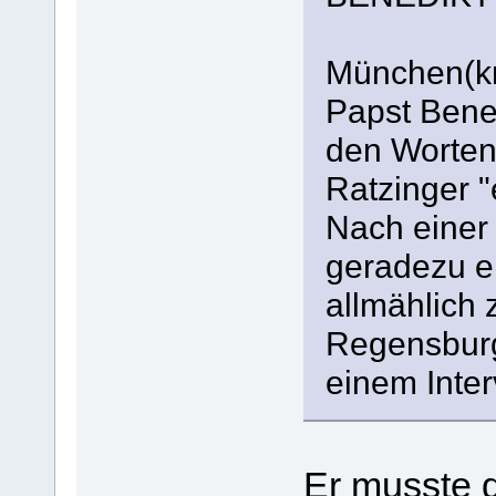
München(kn
Papst Bened
den Worten
Ratzinger "
Nach einer 
geradezu er
allmählich 
Regensburg
einem Inter
Er musste 