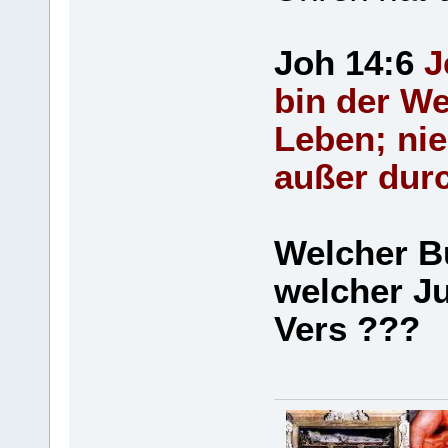
Joh 14:6
J
bin der We
Leben; ni
außer dur
Welcher B
welcher Ju
Vers ???