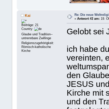
Re: Die neue Weltrelig
Kai
«
Antwort #2 am:
19. Ok
Beiträge: 21
Country:
Gelobt se
Glaube und Tradition--
untrennbare Zwillinge
Religionszugehörigkeit:
ich habe d
Römisch-katholische
Kirche
vereinten, 
weltumspa
den Glaub
JESUS und 
Kirche mit
und den Tr