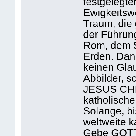
festgelegte
Ewigkeitswe
Traum, die 
der Führung
Rom, dem S
Erden. Dann
keinen Gla
Abbilder, s
JESUS CHR
katholische
Solange, bi
weltweite k
Gebe GOTT,