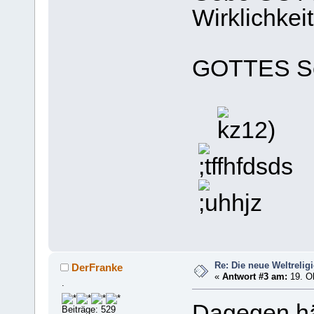
Wirklichkeit
GOTTES Se
Re: Die neue Weltrelig
DerFranke
«
Antwort #3 am:
19. Ok
.
Dagegen hät
Beiträge: 529