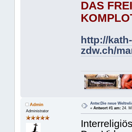
DAS FRE
KOMPLOT
http://kath-
zdw.ch/mar
Antw:Die neue Weltrel
Admin
«
Antwort #1 am:
24. Mä
Administrator
Interreligi