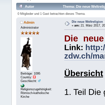
Autor
Thema: Die neue Weltreli
0 Mitglieder und 1 Gast betrachten dieses Thema.
Die neue Weltreligion
Admin
«
am:
21. März 2017, 20
Administrator
Die neue 
Link:
http:
zdw.ch/mar
Übersicht
Beiträge: 1095
Country:
Geschlecht:
1. Teil Di
Religionszugehörigkeit:
Römisch-katholische
Kirche