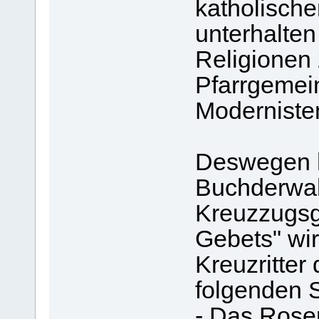
katholisch
unterhalten
Religionen
Pfarrgemein
Moderniste
Deswegen h
Buchderwah
Kreuzzugsg
Gebets" wir
Kreuzritter
folgenden S
- Das Rose