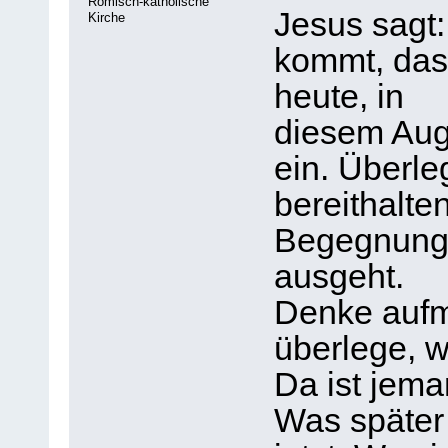
Römisch-katholische
Jesus sagt
Kirche
kommt, das 
heute, in
diesem Auge
ein. Überle
bereithalte
Begegnung m
ausgeht.
Denke auf
überlege, wa
Da ist jema
Was später