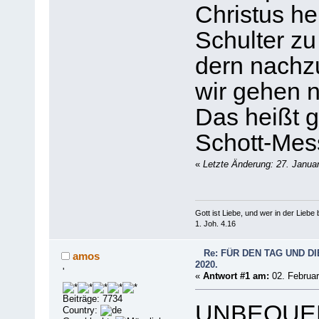
Christus he
Schulter zu
dern nachzu
wir gehen 
Das heißt 
Schott-Me
«
Letzte Änderung: 27. Janua
Gott ist Liebe, und wer in der Liebe bl
1. Joh. 4.16
Re: FÜR DEN TAG UND DI
amos
2020.
'
«
Antwort #1 am:
02. Februar
Beiträge: 7734
UNBEQUE
Country: