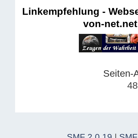
Linkempfehlung - Webse
von-net.net
Seiten-
48
SMF 2.0.19
|
SMF