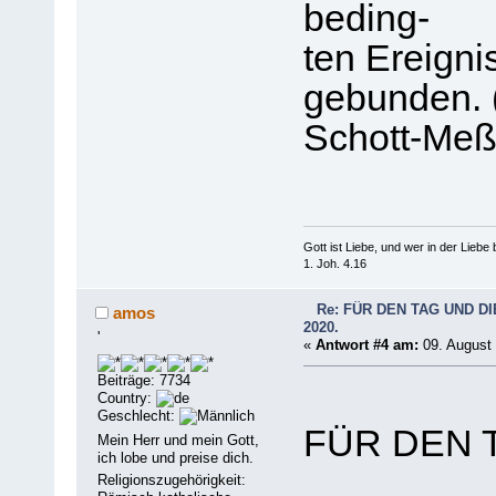
beding-
ten Ereign
gebunden. 
Schott-Me
Gott ist Liebe, und wer in der Liebe bl
1. Joh. 4.16
Re: FÜR DEN TAG UND DI
amos
2020.
'
«
Antwort #4 am:
09. August 
Beiträge: 7734
Country:
Geschlecht:
FÜR DEN 
Mein Herr und mein Gott,
ich lobe und preise dich.
Religionszugehörigkeit: