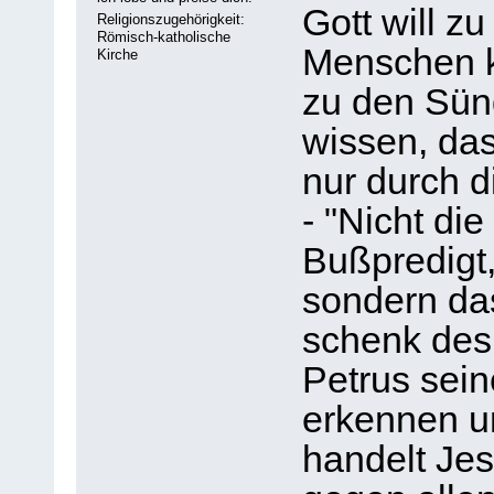
Gott will 
Religionszugehörigkeit:
Römisch-katholische
Menschen 
Kirche
zu den Sün
wissen, das
nur durch d
- "Nicht die
Bußpredigt,
sondern da
schenk des
Petrus sei
erkennen u
handelt Je