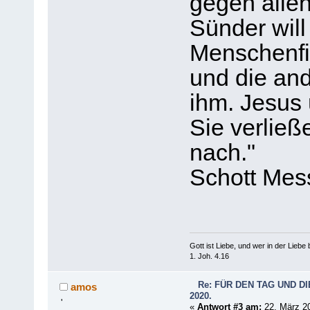
gegen alle
Sünder will 
Menschenfis
und die and
ihm. Jesus 
Sie verließ
nach."
Schott Mes
Gott ist Liebe, und wer in der Liebe bl
1. Joh. 4.16
Re: FÜR DEN TAG UND DI
amos
2020.
'
«
Antwort #3 am:
22. März 20