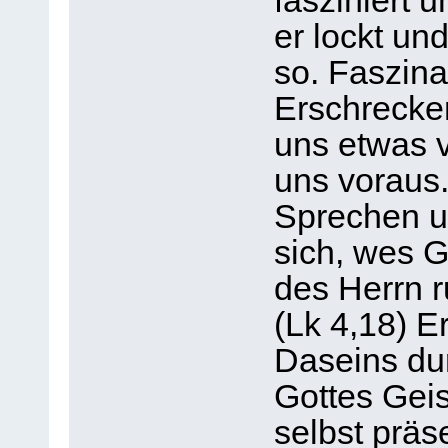
fasziniert u
er lockt un
so. Faszina
Erschrecken
uns etwas v
uns voraus.
Sprechen u
sich, wes G
des Herrn ru
(Lk 4,18) E
Daseins du
Gottes Geist
selbst präs