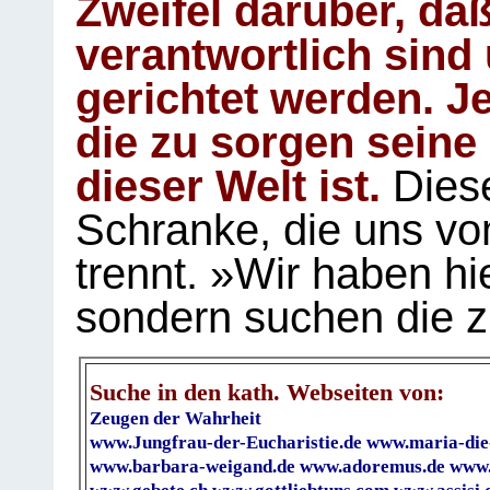
Zweifel darüber, daß
verantwortlich sind
gerichtet werden. Je
die zu sorgen seine
dieser Welt ist.
Diese
Schranke, die uns vo
trennt. »Wir haben hi
sondern suchen die z
Suche in den kath. Webseiten von:
Zeugen der Wahrheit
www.Jungfrau-der-Eucharistie.de
www.maria-die
www.barbara-weigand.de
www.adoremus.de
www.