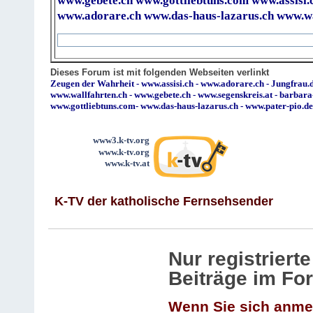
www.gebete.ch
www.gottliebtuns.com
www.assisi.
www.adorare.ch
www.das-haus-lazarus.ch
www.wa
Dieses Forum ist mit folgenden Webseiten verlinkt
Zeugen der Wahrheit
-
www.assisi.ch
-
www.adorare.ch
-
Jungfrau.d
www.wallfahrten.ch
-
www.gebete.ch
-
www.segenskreis.at
-
barbara
www.gottliebtuns.com
-
www.das-haus-lazarus.ch
-
www.pater-pio.de
www3.k-tv.org
www.k-tv.org
www.k-tv.at
K-TV der katholische Fernsehsender
Nur registrier
Beiträge im Fo
Wenn Sie sich anme