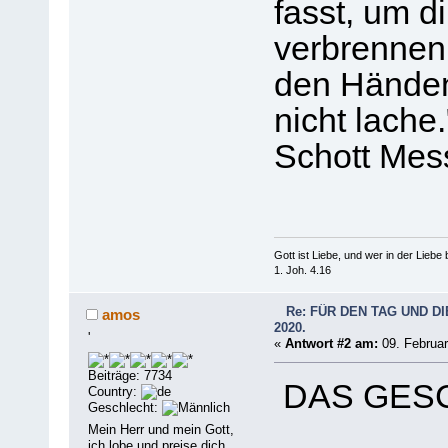
fasst, um di
verbrennen! 
den Händen
nicht lache.
Schott Mes
Gott ist Liebe, und wer in der Liebe bl
1. Joh. 4.16
Re: FÜR DEN TAG UND DI
amos
2020.
'
«
Antwort #2 am:
09. Februar
Beiträge: 7734
DAS GES
Country:
Geschlecht:
Mein Herr und mein Gott,
ich lobe und preise dich.