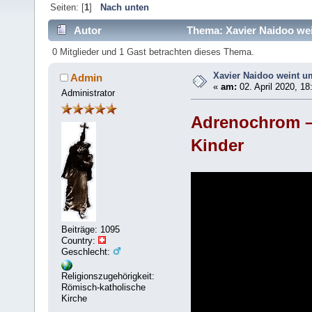
Seiten: [
1
]
Nach unten
Autor
Thema: Xavier Naidoo wei
0 Mitglieder und 1 Gast betrachten dieses Thema.
Xavier Naidoo weint u
Admin
«
am:
02. April 2020, 18
Administrator
Adrenochrom –
Kinder
Beiträge: 1095
Country:
Geschlecht:
Religionszugehörigkeit:
Römisch-katholische
Kirche