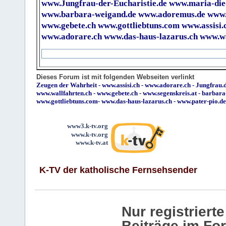
www.Jungfrau-der-Eucharistie.de
www.maria-die
www.barbara-weigand.de
www.adoremus.de
www.
www.gebete.ch
www.gottliebtuns.com
www.assisi.
www.adorare.ch
www.das-haus-lazarus.ch
www.wa
Dieses Forum ist mit folgenden Webseiten verlinkt
Zeugen der Wahrheit
-
www.assisi.ch
-
www.adorare.ch
-
Jungfrau.d
www.wallfahrten.ch
-
www.gebete.ch
-
www.segenskreis.at
-
barbara
www.gottliebtuns.com
-
www.das-haus-lazarus.ch
-
www.pater-pio.de
www3.k-tv.org
www.k-tv.org
www.k-tv.at
K-TV der katholische Fernsehsender
Nur registrier
Beiträge im Fo