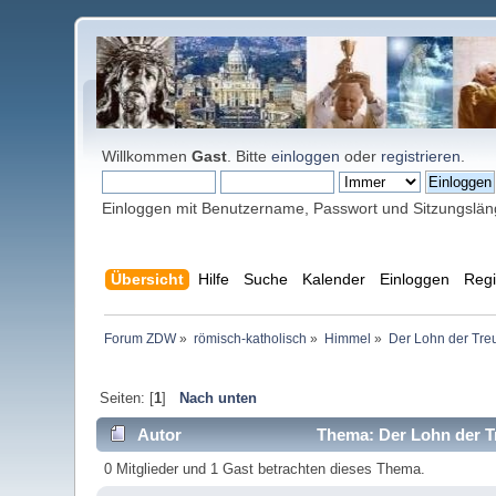
Willkommen
Gast
. Bitte
einloggen
oder
registrieren
.
Einloggen mit Benutzername, Passwort und Sitzungslä
Übersicht
Hilfe
Suche
Kalender
Einloggen
Regi
Forum ZDW
»
römisch-katholisch
»
Himmel
»
Der Lohn der Treu
Seiten: [
1
]
Nach unten
Autor
Thema: Der Lohn der Tr
0 Mitglieder und 1 Gast betrachten dieses Thema.