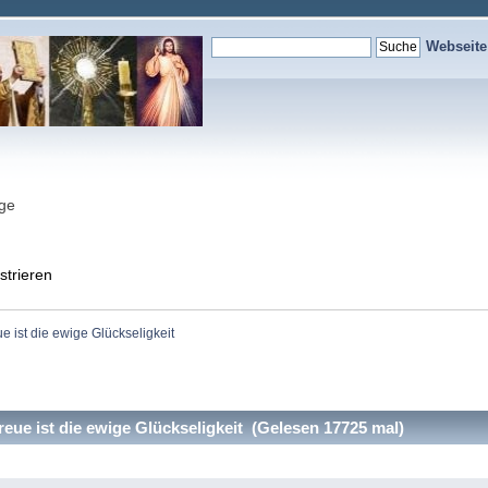
Webseit
nge
strieren
e ist die ewige Glückseligkeit
eue ist die ewige Glückseligkeit (Gelesen 17725 mal)