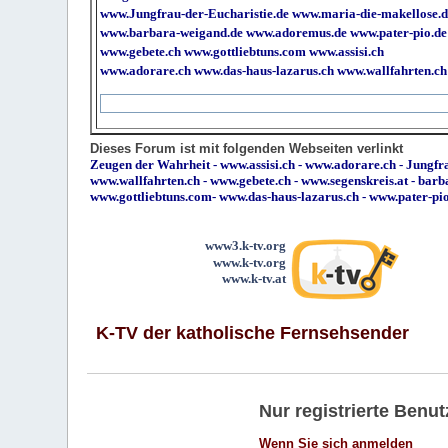
www.Jungfrau-der-Eucharistie.de
www.maria-die-makellose.d
www.barbara-weigand.de
www.adoremus.de
www.pater-pio.de
www.gebete.ch
www.gottliebtuns.com
www.assisi.ch
www.adorare.ch
www.das-haus-lazarus.ch
www.wallfahrten.ch
Dieses Forum ist mit folgenden Webseiten verlinkt
Zeugen der Wahrheit
-
www.assisi.ch
-
www.adorare.ch
-
Jungfra
www.wallfahrten.ch
-
www.gebete.ch
-
www.segenskreis.at
-
barb
www.gottliebtuns.com
-
www.das-haus-lazarus.ch
-
www.pater-pi
www3.k-tv.org
www.k-tv.org
www.k-tv.at
K-TV der katholische Fernsehsender
Nur registrierte Ben
Wenn Sie sich anmelden