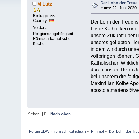
Der Lohn der Treue 
M Lutz
«
am:
22. Juni 2020,
Beiträge: 55
Country:
Der Lohn der Treue ist
Verdana
Liebe Katholiken und 
Religionszugehörigkeit:
unsere Zukunft über 
Römisch-katholische
unseres geliebten Her
Kirche
in dem wir durch unse
vollbringen können. 
Katholischen Wirklich
durch unsren Herrn Je
bei unserem dreifaltig
Maximilian Kolbe Apos
apostolatmariens@w
Seiten: [
1
]
Nach oben
Forum ZDW
»
römisch-katholisch
»
Himmel
»
Der Lohn der Treu