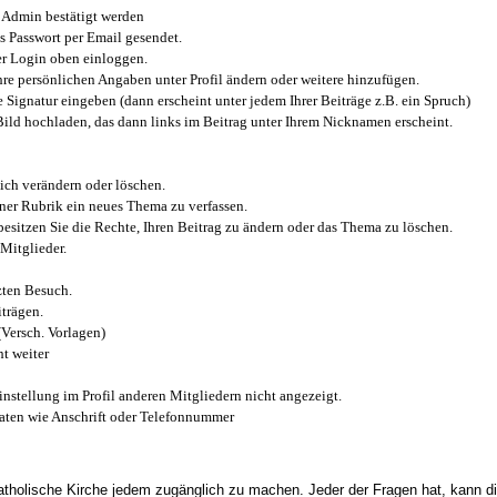
Admin bestätigt werden
 Passwort per Email gesendet.
r Login oben einloggen.
e persönlichen Angaben unter Profil ändern oder weitere hinzufügen.
e Signatur eingeben (dann erscheint unter jedem Ihrer Beiträge z.B. ein Spruch)
 Bild hochladen, das dann links im Beitrag unter Ihrem Nicknamen erscheint.
ich verändern oder löschen.
iner Rubrik ein neues Thema zu verfassen.
esitzen Sie die Rechte, Ihren Beitrag zu ändern oder das Thema zu löschen.
Mitglieder.
zten Besuch.
trägen.
(Versch. Vorlagen)
t weiter
instellung im Profil anderen Mitgliedern nicht angezeigt.
aten wie Anschrift oder Telefonnummer
tholische Kirche jedem zugänglich zu machen. Jeder der Fragen hat, kann di