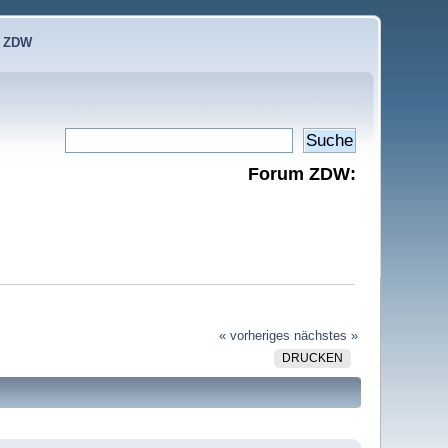
e ZDW
Forum ZDW:
« vorheriges
nächstes »
DRUCKEN