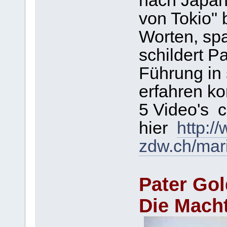
nach Japan
von Tokio" 
Worten, sp
schildert P
Führung in
erfahren ko
5 Video's 
hier
http:/
zdw.ch/mari
Pater Go
Die Macht