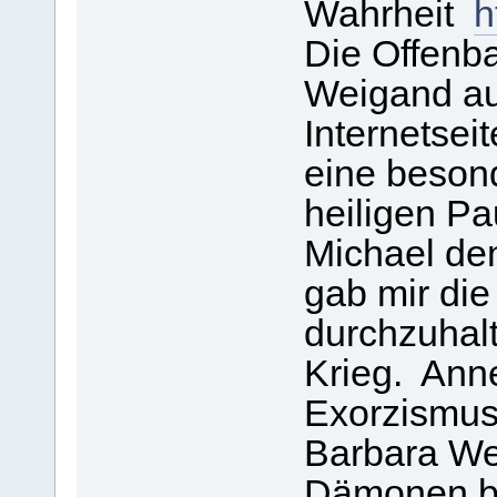
Wahrheit
h
Die Offenb
Weigand au
Internetsei
eine beson
heiligen P
Michael d
gab mir die
durchzuhalt
Krieg. Ann
Exorzismus 
Barbara We
Dämonen b