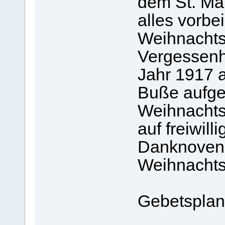
dem St. Mar
alles vorbei
Weihnachtsf
Vergessenh
Jahr 1917 a
Buße aufge
Weihnachtsf
auf freiwilli
Danknovene
Weihnachtsf
Gebetsplan