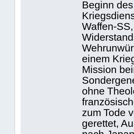
Beginn des
Kriegsdien
Waffen-SS,
Widerstand
Wehrunwürd
einem Krieg
Mission bei
Sondergene
ohne Theol
französisc
zum Tode ve
gerettet, A