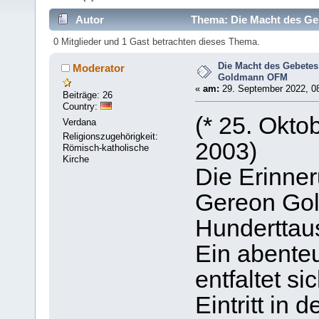
Autor
Thema: Die Macht des Ge
0 Mitglieder und 1 Gast betrachten dieses Thema.
Die Macht des Gebetes
Moderator
Goldmann OFM
«
am:
29. September 2022, 08
Beiträge: 26
Country:
(* 25. Oktob
Verdana
Religionszugehörigkeit:
2003)
Römisch-katholische
Kirche
Die Erinne
Gereon Go
Hunderttau
Ein abente
entfaltet s
Eintritt in