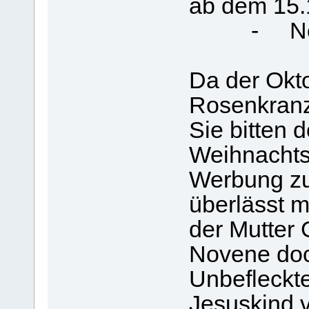
ab dem 15
- Noven
Da der Okto
Rosenkranzm
Sie bitten 
Weihnachts
Werbung z
überlässt m
der Mutter 
Novene doc
Unbefleckt
Jesuskind v