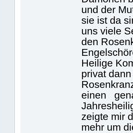
und der Mut
sie ist da s
uns viele S
den Rosenk
Engelschöre
Heilige Ko
privat dan
Rosenkranz
einen gena
Jahresheili
zeigte mir
mehr um di