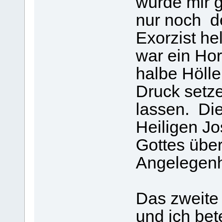
wurde mir 
nur noch d
Exorzist he
war ein Hor
halbe Hölle
Druck setz
lassen. Di
Heiligen Jo
Gottes übe
Angelegenhe
Das zweite
und ich be