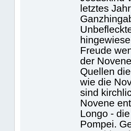
letztes Jah
Ganzhingab
Unbefleckt
hingewiese
Freude wenn
der Novene 
Quellen die
wie die No
sind kirchli
Novene ent
Longo - di
Pompei. Ge