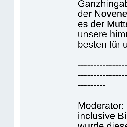
Ganzhingab
der Novene
es der Mutt
unsere him
besten für u
---------------
---------------
---------
Moderator:
inclusive B
wurde dies