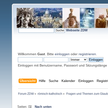
Webseite ZDW
Willkommen
Gast
. Bitte
einloggen
oder
registrieren
.
Einloggen mit Benutzername, Passwort und Sitzungslänge
Übersicht
Hilfe
Suche
Kalender
Einloggen
Registr
Forum ZDW
»
römisch-katholisch
»
Fragen und Themen zum Glaub
Seiten: [
1
]
Nach unten