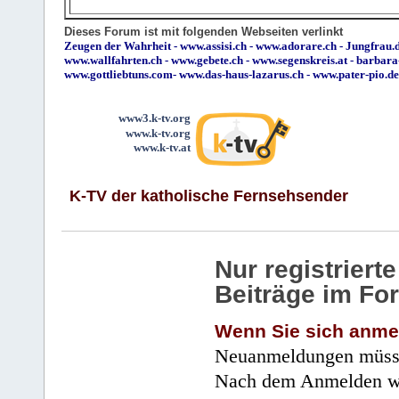
Dieses Forum ist mit folgenden Webseiten verlinkt
Zeugen der Wahrheit
-
www.assisi.ch
-
www.adorare.ch
-
Jungfrau.d
www.wallfahrten.ch
-
www.gebete.ch
-
www.segenskreis.at
-
barbara
www.gottliebtuns.com
-
www.das-haus-lazarus.ch
-
www.pater-pio.de
www3.k-tv.org
www.k-tv.org
www.k-tv.at
K-TV der katholische Fernsehsender
Nur registrier
Beiträge im Fo
Wenn Sie sich anme
Neuanmeldungen müsse
Nach dem Anmelden wir