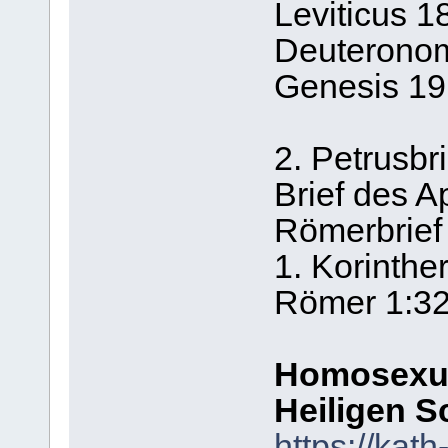
Leviticus 18
Deuterono
Genesis 19,
2. Petrusbri
Brief des 
Römerbrief
1. Korinthe
Römer 1:3
Homosexual
Heiligen Sc
https://kath