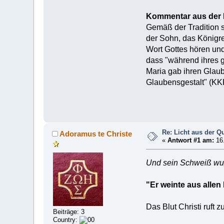
Kommentar aus der N
Gemäß der Tradition s
der Sohn, das Königre
Wort Gottes hören und 
dass "während ihres ga
Maria gab ihren Glaube
Glaubensgestalt" (KK
Re: Licht aus der Q
Adoramus te Christe
«
Antwort #1 am:
16.
Und sein Schweiß wurd
"Er weinte aus allen
Das Blut Christi ruft 
Beiträge: 3
Country: