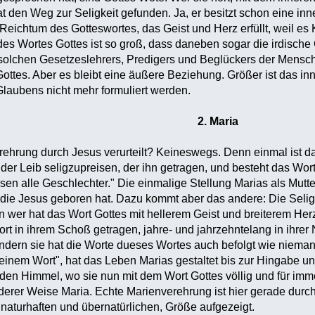
t den Weg zur Seligkeit gefunden. Ja, er besitzt schon eine in
Reichtum des Gotteswortes, das Geist und Herz erfüllt, weil es 
s Wortes Gottes ist so groß, dass daneben sogar die irdische G
solchen Gesetzeslehrers, Predigers und Beglückers der Mensche
tes. Aber es bleibt eine äußere Beziehung. Größer ist das in
laubens nicht mehr formuliert werden.
2. Maria
erehrung durch Jesus verurteilt? Keineswegs. Denn einmal ist 
ist der Leib seligzupreisen, der ihn getragen, und besteht das W
sen alle Geschlechter." Die einmalige Stellung Marias als Mutt
 die Jesus geboren hat. Dazu kommt aber das andere: Die Selig
n wer hat das Wort Gottes mit hellerem Geist und breiterem Herz
in ihrem Schoß getragen, jahre- und jahrzehntelang in ihrer N
dern sie hat die Worte dueses Wortes auch befolgt wie niema
inem Wort", hat das Leben Marias gestaltet bis zur Hingabe un
en Himmel, wo sie nun mit dem Wort Gottes völlig und für immer 
derer Weise Maria. Echte Marienverehrung ist hier gerade durch 
naturhaften und übernatürlichen, Größe aufgezeigt.