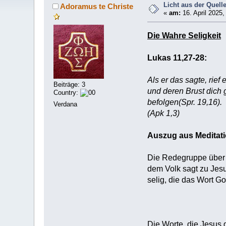
Licht aus der Quell
Adoramus te Christe
«
am:
16. April 2025,
Die Wahre Seligkeit
Lukas 11,27-28:
Als er das sagte, rief
Beiträge: 3
und deren Brust dich g
Country:
befolgen(Spr. 19,16).
Verdana
(Apk 1,3)
Auszug aus Meditati
Die Redegruppe über 
dem Volk sagt zu Jesus
selig, die das Wort G
Die Worte, die Jesus 