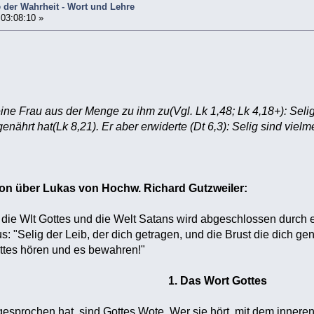
e der Wahrheit - Wort und Lehre
 03:08:10 »
 eine Frau aus der Menge zu ihm zu(Vgl. Lk 1,48; Lk 4,18+): Seli
enährt hat(Lk 8,21). Er aber erwiderte (Dt 6,3): Selig sind viel
on über Lukas von Hochw. Richard Gutzweiler:
die Wlt Gottes und die Welt Satans wird abgeschlossen durch 
: "Selig der Leib, der dich getragen, und die Brust die dich gen
ottes hören und es bewahren!"
1. Das Wort Gottes
gesprochen hat, sind Gottes Wote. Wer sie hört, mit dem inneren