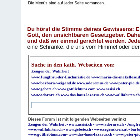
Die Menüs sind auf jeder Seite vorhanden.
.
Du hörst die Stimme deines Gewissens: Es 
Gott, den unsichtbaren Gesetzgeber. Daher
und daß wir einmal gerichtet werden. Jeder
eine Schranke, die uns vom Himmel oder der H
Suche in den kath. Webseiten von:
Zeugen der Wahrheit
www.Jungfrau-der-Eucharistie.de
www.maria-die-makellose.d
www.barbara-weigand.de
www.adoremus.de
www.pater-pio.de
www.gebete.ch
www.gottliebtuns.com
www.assisi.ch
www.adorare.ch
www.das-haus-lazarus.ch
www.wallfahrten.ch
Dieses Forum ist mit folgenden Webseiten verlinkt
Zeugen der Wahrheit
-
www.assisi.ch
-
www.adorare.ch
-
Jungfra
www.wallfahrten.ch
-
www.gebete.ch
-
www.segenskreis.at
-
barb
www.gottliebtuns.com
-
www.das-haus-lazarus.ch
-
www.pater-pi