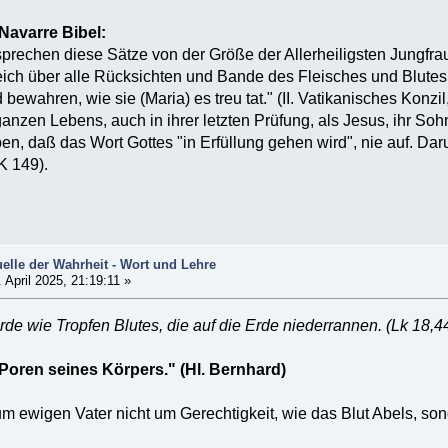
avarre Bibel:
prechen diese Sätze von der Größe der Allerheiligsten Jungfrau
ich über alle Rücksichten und Bande des Fleisches und Blutes s
bewahren, wie sie (Maria) es treu tat." (II. Vatikanisches Konz
nzen Lebens, auch in ihrer letzten Prüfung, als Jesus, ihr Sohn
n, daß das Wort Gottes "in Erfüllung gehen wird", nie auf. Daru
K 149).
uelle der Wahrheit - Wort und Lehre
 April 2025, 21:19:11 »
e wie Tropfen Blutes, die auf die Erde niederrannen. (Lk 18,44
 Poren seines Körpers." (Hl. Bernhard)
zum ewigen Vater nicht um Gerechtigkeit, wie das Blut Abels, so