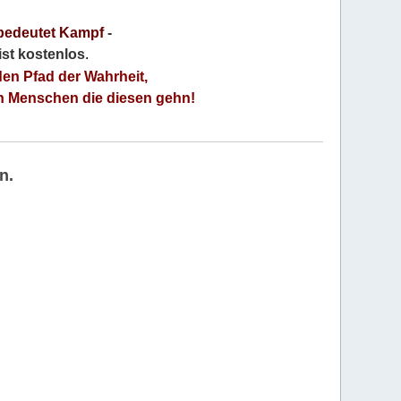
bedeutet Kampf
-
 ist kostenlos
.
den Pfad der Wahrheit,
an Menschen die diesen gehn!
n.