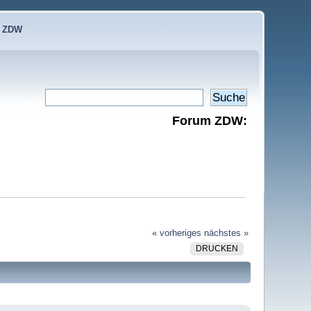
e ZDW
Forum ZDW:
« vorheriges
nächstes »
DRUCKEN