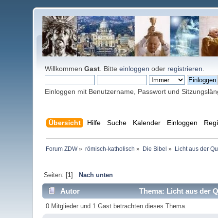
Willkommen
Gast
. Bitte
einloggen
oder
registrieren
.
Einloggen mit Benutzername, Passwort und Sitzungslä
Übersicht
Hilfe
Suche
Kalender
Einloggen
Regi
Forum ZDW
»
römisch-katholisch
»
Die Bibel
»
Licht aus der Qu
Seiten: [
1
]
Nach unten
Autor
Thema: Licht aus der Q
0 Mitglieder und 1 Gast betrachten dieses Thema.