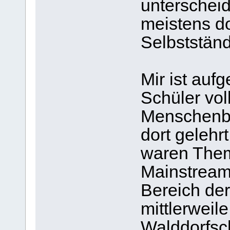
unterscheide
meistens d
Selbstständi
Mir ist aufg
Schüler vo
Menschenbil
dort geleh
waren The
Mainstreami
Bereich der
mittlerweil
Walddorfsch