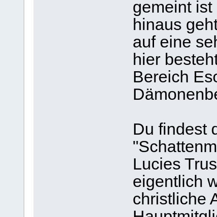
gemeint ist
hinaus geht
auf eine se
hier besteh
Bereich Eso
Dämonenbe
Du findest 
"Schattenma
Lucies Trust
eigentlich 
christlich
Hauptmitgli