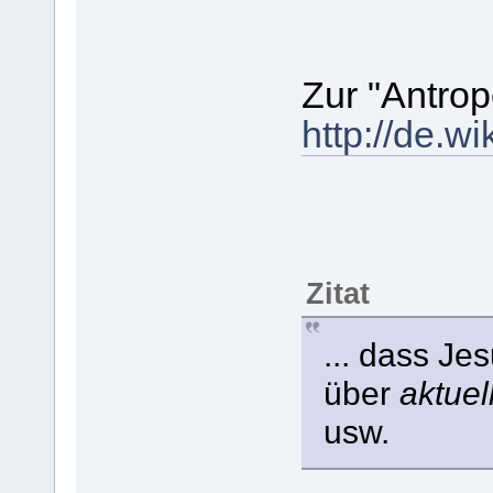
Zur "Antro
http://de.w
Zitat
... dass Je
über
aktuel
usw.