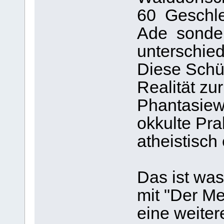
60 Geschlec
Ade sonder
unterschied
Diese Schül
Realität zu
Phantasiewe
okkulte Pra
atheistisch
Das ist was
mit "Der Me
eine weite