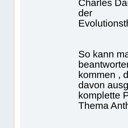
Charles Dar
der
Evolutionstheori
So kann ma
beantworte
kommen , 
davon ausge
komplette 
Thema Anth