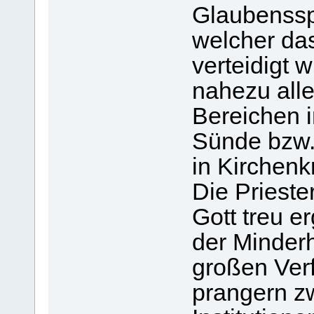
Glaubensspa
welcher da
verteidigt w
nahezu alle
Bereichen i
Sünde bzw.
in Kirchenk
Die Prieste
Gott treu e
der Minderh
großen Ver
prangern zw