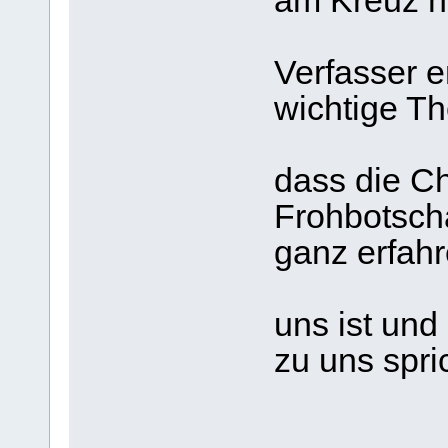
am Kreuz ni
D
Verfasser e
wichtige T
Er 
dass die Ch
Frohbotscha
ganz erfah
leb
uns ist und
zu uns spri