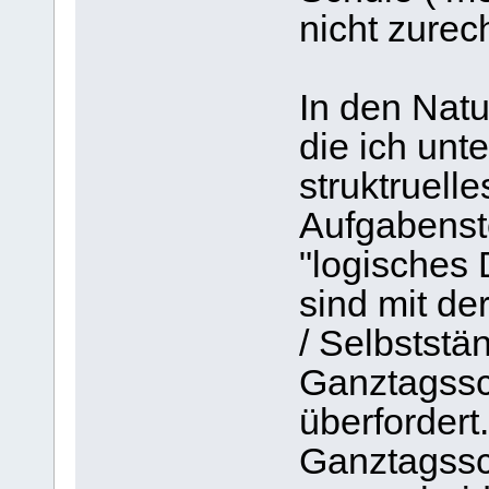
nicht zure
In den Nat
die ich unte
struktruel
Aufgabenst
"logisches 
sind mit de
/ Selbststä
Ganztagssch
überforder
Ganztagssc