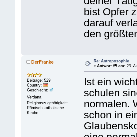
deiner Täti
bist Opfer 
darauf verl
den größte
Re: Antroposophie
DerFranke
«
Antwort #5 am:
23. Au
.
Ist ein wic
Beiträge: 529
Country:
schulen sin
Geschlecht:
Verdana
normalen. W
Religionszugehörigkeit:
Römisch-katholische
schon in e
Kirche
Glaubenskon
eine norma