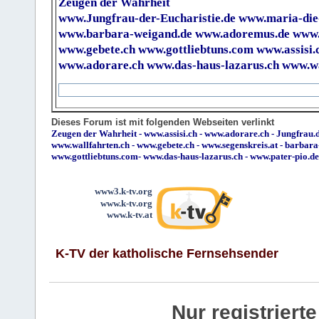
Zeugen der Wahrheit
www.Jungfrau-der-Eucharistie.de
www.maria-die
www.barbara-weigand.de
www.adoremus.de
www.
www.gebete.ch
www.gottliebtuns.com
www.assisi.
www.adorare.ch
www.das-haus-lazarus.ch
www.wa
Dieses Forum ist mit folgenden Webseiten verlinkt
Zeugen der Wahrheit
-
www.assisi.ch
-
www.adorare.ch
-
Jungfrau.d
www.wallfahrten.ch
-
www.gebete.ch
-
www.segenskreis.at
-
barbara
www.gottliebtuns.com
-
www.das-haus-lazarus.ch
-
www.pater-pio.de
www3.k-tv.org
www.k-tv.org
www.k-tv.at
K-TV der katholische Fernsehsender
Nur registrier