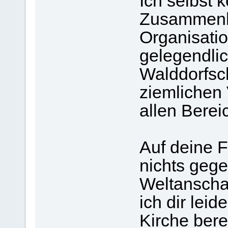
Ich selbst 
Zusammenha
Organisati
gelegendli
Walddorfsc
ziemlichen
allen Berei
Auf deine F
nichts geg
Weltanscha
ich dir leid
Kirche bere