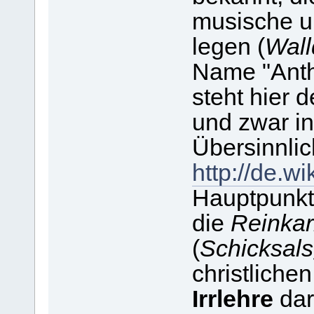
musische u
legen (
Wall
Name "Anth
steht hier 
und zwar i
Übersinnlic
http://de.w
Hauptpunkte
die
Reinkar
(
Schicksal
christliche
Irrlehre
dar