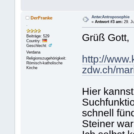
Antw:Antroposophie
DerFranke
«
Antwort #3 am:
29. Ju
.
Grüß Gott,
Beiträge: 529
Country:
Geschlecht:
Verdana
http://www.
Religionszugehörigkeit:
Römisch-katholische
zdw.ch/mari
Kirche
Hier kannst
Suchfunkti
schnell fün
Steiner war