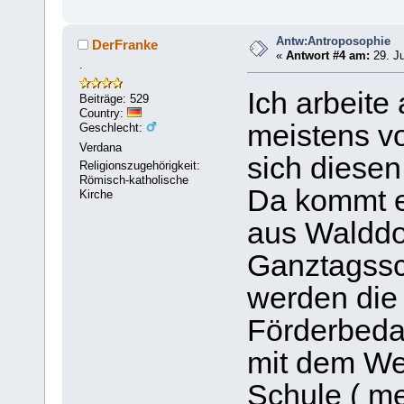
Antw:Antroposophie
DerFranke
«
Antwort #4 am:
29. Ju
.
Ich arbeite
Beiträge: 529
Country:
meistens vo
Geschlecht:
Verdana
sich diesen
Religionszugehörigkeit:
Römisch-katholische
Da kommt e
Kirche
aus Walddo
Ganztagssc
werden die
Förderbeda
mit dem We
Schule ( me