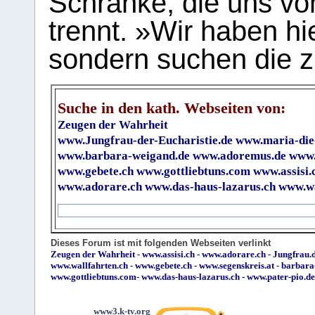
Schranke, die uns vo
trennt. »Wir haben hi
sondern suchen die z
Suche in den kath. Webseiten von:
Zeugen der Wahrheit
www.Jungfrau-der-Eucharistie.de
www.maria-die
www.barbara-weigand.de
www.adoremus.de
www.
www.gebete.ch
www.gottliebtuns.com
www.assisi.
www.adorare.ch
www.das-haus-lazarus.ch
www.wa
Dieses Forum ist mit folgenden Webseiten verlinkt
Zeugen der Wahrheit
-
www.assisi.ch
-
www.adorare.ch
-
Jungfrau.d
www.wallfahrten.ch
-
www.gebete.ch
-
www.segenskreis.at
-
barbara
www.gottliebtuns.com
-
www.das-haus-lazarus.ch
-
www.pater-pio.de
www3.k-tv.org