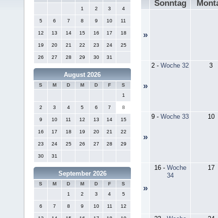
Sonntag
Mont
1
2
3
4
5
6
7
8
9
10
11
12
13
14
15
16
17
18
»
19
20
21
22
23
24
25
26
27
28
29
30
31
2
-
Woche 32
3
August 2026
»
S
M
D
M
D
F
S
1
2
3
4
5
6
7
8
9
-
Woche 33
10
9
10
11
12
13
14
15
16
17
18
19
20
21
22
»
23
24
25
26
27
28
29
30
31
16
-
Woche
17
September 2026
34
S
M
D
M
D
F
S
»
1
2
3
4
5
6
7
8
9
10
11
12