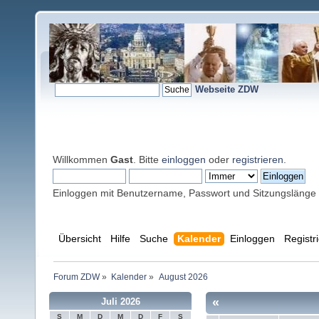
Webseite ZDW
Willkommen
Gast
. Bitte
einloggen
oder
registrieren
.
Einloggen mit Benutzername, Passwort und Sitzungslänge
Übersicht
Hilfe
Suche
Kalender
Einloggen
Registr
Forum ZDW
»
Kalender
»
August 2026
«
Juli 2026
S
M
D
M
D
F
S