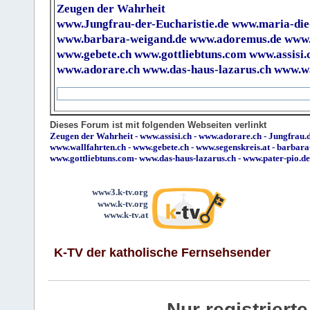
Zeugen der Wahrheit
www.Jungfrau-der-Eucharistie.de
www.maria-die
www.barbara-weigand.de
www.adoremus.de
www.
www.gebete.ch
www.gottliebtuns.com
www.assisi.
www.adorare.ch
www.das-haus-lazarus.ch
www.wa
Dieses Forum ist mit folgenden Webseiten verlinkt
Zeugen der Wahrheit
-
www.assisi.ch
-
www.adorare.ch
-
Jungfrau.d
www.wallfahrten.ch
-
www.gebete.ch
-
www.segenskreis.at
-
barbara
www.gottliebtuns.com
-
www.das-haus-lazarus.ch
-
www.pater-pio.de
www3.k-tv.org
www.k-tv.org
www.k-tv.at
K-TV der katholische Fernsehsender
Nur registrier