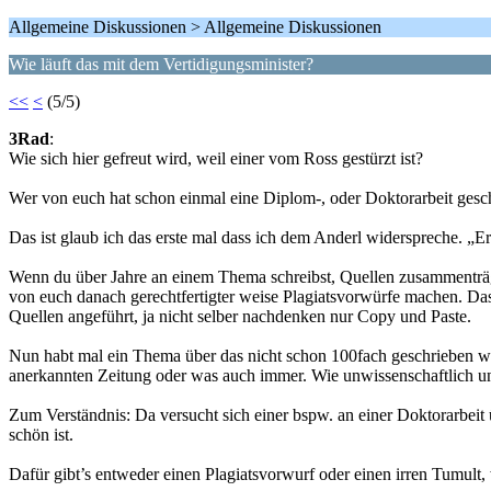
Allgemeine Diskussionen > Allgemeine Diskussionen
Wie läuft das mit dem Vertidigungsminister?
<<
<
(5/5)
3Rad
:
Wie sich hier gefreut wird, weil einer vom Ross gestürzt ist?
Wer von euch hat schon einmal eine Diplom-, oder Doktorarbeit gesc
Das ist glaub ich das erste mal dass ich dem Anderl widerspreche. „E
Wenn du über Jahre an einem Thema schreibst, Quellen zusammenträgst,
von euch danach gerechtfertigter weise Plagiatsvorwürfe machen. Das
Quellen angeführt, ja nicht selber nachdenken nur Copy und Paste.
Nun habt mal ein Thema über das nicht schon 100fach geschrieben wurd
anerkannten Zeitung oder was auch immer. Wie unwissenschaftlich u
Zum Verständnis: Da versucht sich einer bspw. an einer Doktorarbeit üb
schön ist.
Dafür gibt’s entweder einen Plagiatsvorwurf oder einen irren Tumult,