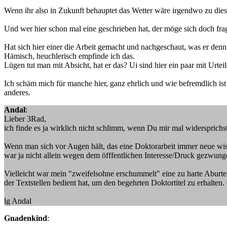
Wenn ihr also in Zukunft behauptet das Wetter wäre irgendwo zu dies
Und wer hier schon mal eine geschrieben hat, der möge sich doch frage
Hat sich hier einer die Arbeit gemacht und nachgeschaut, was er denn
Hämisch, heuchlerisch empfinde ich das.
Lügen tut man mit Absicht, hat er das? Ui sind hier ein paar mit Urtei
Ich schäm mich für manche hier, ganz ehrlich und wie befremdlich ist 
anderes.
Andal
:
Lieber 3Rad,
ich finde es ja wirklich nicht schlimm, wenn Du mir mal widersprichst
Wenn man sich vor Augen hält, das eine Doktorarbeit immer neue wissens
war ja nicht allein wegen dem öfffentlichen Interesse/Druck gezwung
Vielleicht war mein "zweifelsohne erschummelt" eine zu harte Aburte
der Textstellen bedient hat, um den begehrten Doktortitel zu erhalten.
lg Andal
Gnadenkind
: