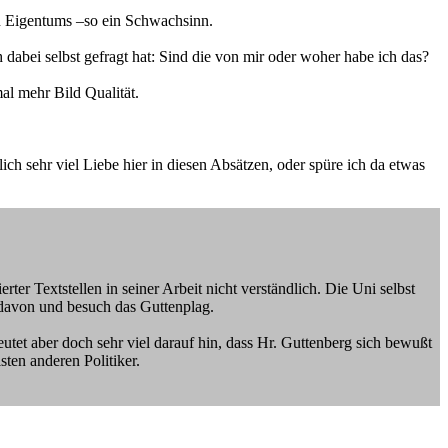
en Eigentums –so ein Schwachsinn.
 dabei selbst gefragt hat: Sind die von mir oder woher habe ich das?
al mehr Bild Qualität.
ich sehr viel Liebe hier in diesen Absätzen, oder spüre ich da etwas
ter Textstellen in seiner Arbeit nicht verständlich. Die Uni selbst
 davon und besuch das Guttenplag.
tet aber doch sehr viel darauf hin, dass Hr. Guttenberg sich bewußt
sten anderen Politiker.