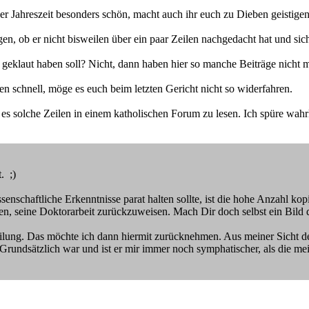
er Jahreszeit besonders schön, macht auch ihr euch zu Dieben geistig
n, ob er nicht bisweilen über ein paar Zeilen nachgedacht hat und sich
 geklaut haben soll? Nicht, dann haben hier so manche Beiträge nicht m
len schnell, möge es euch beim letzten Gericht nicht so widerfahren.
es solche Zeilen in einem katholischen Forum zu lesen. Ich spüre wahrl
. ;)
chaftliche Erkenntnisse parat halten sollte, ist die hohe Anzahl kopier
en, seine Doktorarbeit zurückzuweisen. Mach Dir doch selbst ein Bild
ilung. Das möchte ich dann hiermit zurücknehmen. Aus meiner Sicht deu
 Grundsätzlich war und ist er mir immer noch symphatischer, als die mei