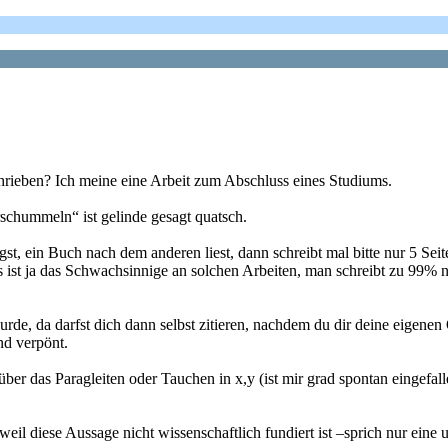
hrieben? Ich meine eine Arbeit zum Abschluss eines Studiums.
rschummeln“ ist gelinde gesagt quatsch.
 ein Buch nach dem anderen liest, dann schreibt mal bitte nur 5 Seite
 ist ja das Schwachsinnige an solchen Arbeiten, man schreibt zu 99% 
e, da darfst dich dann selbst zitieren, nachdem du dir deine eigenen Q
nd verpönt.
er das Paragleiten oder Tauchen in x,y (ist mir grad spontan eingefallen
 weil diese Aussage nicht wissenschaftlich fundiert ist –sprich nur ein