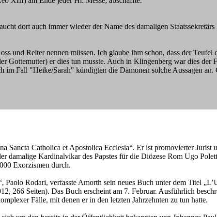
o XIII) am Ende jeder Hl. Messe, abschaffte.
cht dort auch immer wieder der Name des damaligen Staatssekretärs Ka
 und Reiter nennen müssen. Ich glaube ihm schon, dass der Teufel der
 der Gottemutter) er dies tun musste. Auch in Klingenberg war dies der
uch im Fall "Heike/Sarah" kündigten die Dämonen solche Aussagen an. G
a Sancta Catholica et Apostolica Ecclesia“. Er ist promovierter Jurist 
 der damalige Kardinalvikar des Papstes für die Diözese Rom Ugo Polett
0.000 Exorzismen durch.
o“, Paolo Rodari, verfasste Amorth sein neues Buch unter dem Titel „L’U
2, 266 Seiten). Das Buch erscheint am 7. Februar. Ausführlich beschre
omplexer Fälle, mit denen er in den letzten Jahrzehnten zu tun hatte.