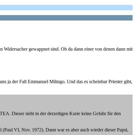
den Widersacher gewappnet sind. Ob da dann einer von denen dann mit
uns ja der Fall Emmanuel Milingo. Und das es scheinbar Priester gibt,
EA. Dieser sieht in der derzeitigen Kurie keine Gefahr für den
l (Paul VI, Nov. 1972). Dann war es aber auch wieder dieser Papst,