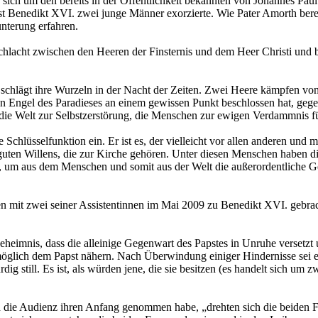
sich um den bereits in der Öffentlichkeit bekannten von Johannes Paul
t Benedikt XVI. zwei junge Männer exorzierte. Wie Pater Amorth bereit
nterung erfahren.
hlacht zwischen den Heeren der Finsternis und dem Heer Christi und bet
schlägt ihre Wurzeln in der Nacht der Zeiten. Zwei Heere kämpfen von 
ten Engel des Paradieses an einem gewissen Punkt beschlossen hat, ge
es: die Welt zur Selbstzerstörung, die Menschen zur ewigen Verdammnis f
Schlüsselfunktion ein. Er ist es, der vielleicht vor allen anderen und
ten Willens, die zur Kirche gehören. Unter diesen Menschen haben die
, um aus dem Menschen und somit aus der Welt die außerordentliche Ge
mit zwei seiner Assistentinnen im Mai 2009 zu Benedikt XVI. gebrach
heimnis, dass die alleinige Gegenwart des Papstes in Unruhe versetz
möglich dem Papst nähern. Nach Überwindung einiger Hindernisse sei e
ig still. Es ist, als würden jene, die sie besitzen (es handelt sich u
die Audienz ihren Anfang genommen habe, „drehten sich die beiden Fr