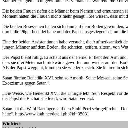
Männer „zeigten ein ungewöhnliches Verhalten“. Während die Zeit ve
Die beiden Frauen riefen die Männer beim Namen und ermunterten sie
Moment hätten die Frauen nichts mehr gesagt: „Sie wissen, dass mit de
Die beiden Besessenen hätten sich dann auf dem Boden gewunden, wäh
durch die Pilger beendet habe und der Papst ausgestiegen sei, um di
Eine der beiden Assistentinnen habe versucht, die Aufmerksamkeit des
jungen Männer auf dem Boden, die schreien, geifern, zittern, von Wut e
Der Papst bleibt ruhig. Er schaut aus der Ferne. Er hebt den Arm und 
dass sie drei Meter nach rückwärts geworfen und wieder auf den Bod
Als der Papst weggeht, kommen sie wieder zu sich. Sie kehren in sich
Satan fürchte Benedikt XVI. sehr, so Amorth. Seine Messen, seine Se
Exorzismus gegen Satan“.
„Die Weise, wie Benedikt XVI. die Liturgie lebt. Sein Respekt vor de
der Papst die Eucharistie feiert, wird Satan verletzt.
Satan hat die Wahl Ratzingers auf den Stuhl Petri sehr gefürchtet. D
hatte“. http://www.kath.net/detail.php?id=35031
Winfried
: