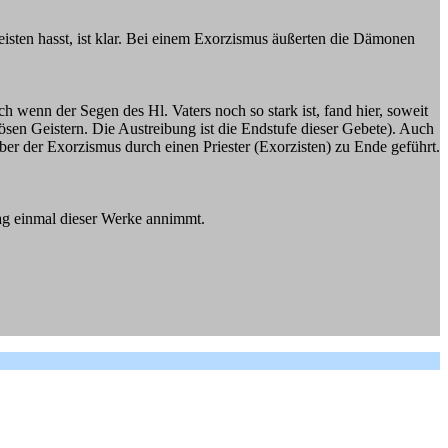
eisten hasst, ist klar. Bei einem Exorzismus äußerten die Dämonen
h wenn der Segen des Hl. Vaters noch so stark ist, fand hier, soweit
sen Geistern. Die Austreibung ist die Endstufe dieser Gebete). Auch
ber der Exorzismus durch einen Priester (Exorzisten) zu Ende geführt.
rlag einmal dieser Werke annimmt.