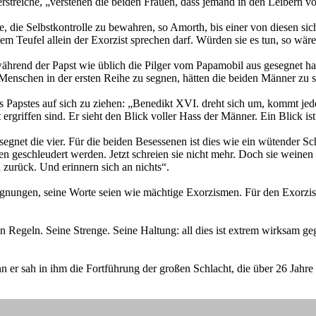
rstreiche, „verstehen die beiden Frauen, dass jemand in den Leibern 
, die Selbstkontrolle zu bewahren, so Amorth, bis einer von diesen s
m Teufel allein der Exorzist sprechen darf. Würden sie es tun, so wäre 
rend der Papst wie üblich die Pilger vom Papamobil aus gesegnet habe
e Menschen in der ersten Reihe zu segnen, hätten die beiden Männer zu 
 Papstes auf sich zu ziehen: „Benedikt XVI. dreht sich um, kommt jedoc
rgriffen sind. Er sieht den Blick voller Hass der Männer. Ein Blick ist 
segnet die vier. Für die beiden Besessenen ist dies wie ein wütender Sc
en geschleudert werden. Jetzt schreien sie nicht mehr. Doch sie wein
 zurück. Und erinnern sich an nichts“.
gnungen, seine Worte seien wie mächtige Exorzismen. Für den Exorziste
n Regeln. Seine Strenge. Seine Haltung: all dies ist extrem wirksam ge
enn er sah in ihm die Fortführung der großen Schlacht, die über 26 Jah