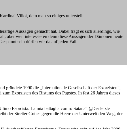
rdinal Villot, dem man so einiges unterstellt.
artige Aussagen gemacht hat. Dabei fragt es sich allerdings, wie
 Fall, aber wen interessieren denn diese Aussagen der Dämonen heute
espannt sein dürfen wir da auf jeden Fall.
und gründete 1990 die „Internationale Gesellschaft der Exorzisten“,
i zum Exorzisten des Bistums des Papstes. In fast 26 Jahren dieses
ltimo Esorcista. La mia battaglia contro Satana“ („Der letzte
ibt der Streiter Gottes gegen die Heere der Unterwelt den Weg, der