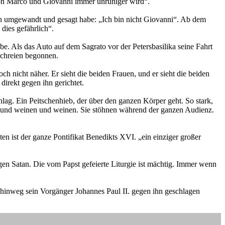
von Marco und Giovanni immer unruhiger wird“.
ich umgewandt und gesagt habe: „Ich bin nicht Giovanni“. Ab dem
dies gefährlich“.
. Als das Auto auf dem Sagrato vor der Petersbasilika seine Fahrt
schreien begonnen.
h nicht näher. Er sieht die beiden Frauen, und er sieht die beiden
direkt gegen ihn gerichtet.
hlag. Ein Peitschenhieb, der über den ganzen Körper geht. So stark,
en und weinen und weinen. Sie stöhnen während der ganzen Audienz.
n ist der ganze Pontifikat Benedikts XVI. „ein einziger großer
gen Satan. Die vom Papst gefeierte Liturgie ist mächtig. Immer wenn
re hinweg sein Vorgänger Johannes Paul II. gegen ihn geschlagen