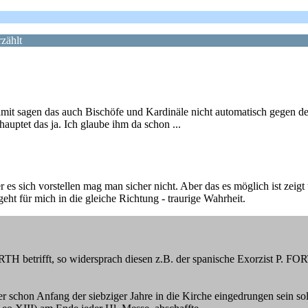
zählt
 damit sagen das auch Bischöfe und Kardinäle nicht automatisch gegen 
ehauptet das ja. Ich glaube ihm da schon ...
es sich vorstellen mag man sicher nicht. Aber das es möglich ist zeigt 
geht für mich in die gleiche Richtung - traurige Wahrheit.
 betrifft, so widersprach diesen z.B. der spanische Exorzist P. FORT
 schon Anfang der siebziger Jahre in die Kirche eingedrungen sein sol