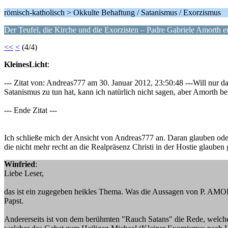
römisch-katholisch > Okkulte Behaftung / Satanismus / Exorzismus
Der Teufel, die Kirche und die Exorzisten – Padre Gabriele Amorth er
<<
<
(4/4)
KleinesLicht
:
--- Zitat von: Andreas777 am 30. Januar 2012, 23:50:48 ---Will nur
Satanismus zu tun hat, kann ich natürlich nicht sagen, aber Amorth b
--- Ende Zitat ---
Ich schließe mich der Ansicht von Andreas777 an. Daran glauben oder 
die nicht mehr recht an die Realpräsenz Christi in der Hostie glauben 
Winfried
:
Liebe Leser,
das ist ein zugegeben heikles Thema. Was die Aussagen von P. AMORTH
Papst.
Andererseits ist von dem berühmten "Rauch Satans" die Rede, welcher