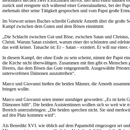
Besonders stechen zwei Exorzismen hervor. Bei dem einen handelt es 
zurück und ereignete sich während einer Generalaudienz, bei der Paps
mehrmals über seine Tätigkeit gesprochen und vom Papst große Ermu
Im Vorwort seines Buches schreibt Gabriele Amorth über die große Sc
Kampf zwischen dem Guten und dem Bösen einnimmt:
„Die Schlacht zwischen Gut und Böse, zwischen Satan und Christus, 
Christi. Warum Satan existiert, warum einer der schönsten und edels
das weiß keiner. Tatsache ist: Er – Satan – existiert. Er will nur ein
In diesem Kampf, der ohne Ende zu sein scheint, nimmt der Papst eine 
die Kirche nicht überwältigen. Zusammen mit ihm gibt es Menschen gu
Heeres, das dem Bösen das Gute entgegenstellt. Ausgewählte Priester
unterworfenen Dämonen auszutreiben“.
Marco und Giovanni hießen die beiden Männer, die Amorth zusammen 
bringen wollte.
Marco und Giovanni seien immer unruhiger geworden: „Es ist kein Ge
Dämonen hilft“. Die beiden Assistentinnen wollten sich so weit wie 
Bereich unterzubringen: „Die beiden sprechen nicht. Sie sind merkwürd
auf den Platz kommen wird“.
Als Benedikt XVI. wie üblich auf dem Papamobil eingezogen sei und 