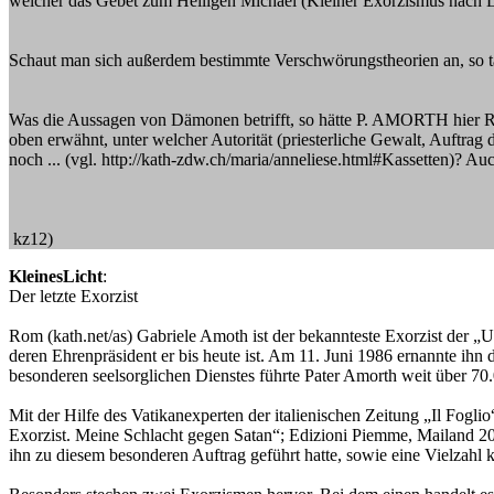
welcher das Gebet zum Heiligen Michael (Kleiner Exorzismus nach Le
Schaut man sich außerdem bestimmte Verschwörungstheorien an, so tau
Was die Aussagen von Dämonen betrifft, so hätte P. AMORTH hier Ross
oben erwähnt, unter welcher Autorität (priesterliche Gewalt, Auftrag
noch ... (vgl. http://kath-zdw.ch/maria/anneliese.html#Kassetten)? A
kz12)
KleinesLicht
:
Der letzte Exorzist
Rom (kath.net/as) Gabriele Amoth ist der bekannteste Exorzist der „Un
deren Ehrenpräsident er bis heute ist. Am 11. Juni 1986 ernannte ihn
besonderen seelsorglichen Dienstes führte Pater Amorth weit über 7
Mit der Hilfe des Vatikanexperten der italienischen Zeitung „Il Fogli
Exorzist. Meine Schlacht gegen Satan“; Edizioni Piemme, Mailand 201
ihn zu diesem besonderen Auftrag geführt hatte, sowie eine Vielzahl k