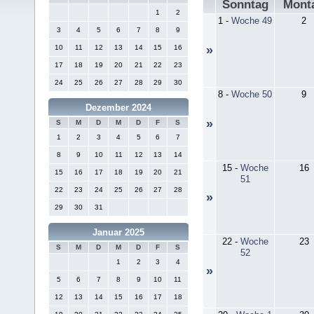
Sonntag
Mont
1
2
1
-
Woche 49
2
3
4
5
6
7
8
9
10
11
12
13
14
15
16
»
17
18
19
20
21
22
23
24
25
26
27
28
29
30
8
-
Woche 50
9
Dezember 2024
»
S
M
D
M
D
F
S
1
2
3
4
5
6
7
8
9
10
11
12
13
14
15
-
Woche
16
15
16
17
18
19
20
21
51
22
23
24
25
26
27
28
»
29
30
31
Januar 2025
22
-
Woche
23
S
M
D
M
D
F
S
52
1
2
3
4
»
5
6
7
8
9
10
11
12
13
14
15
16
17
18