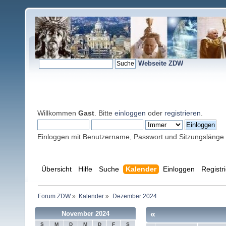
Webseite ZDW
Willkommen
Gast
. Bitte
einloggen
oder
registrieren
.
Einloggen mit Benutzername, Passwort und Sitzungslänge
Übersicht
Hilfe
Suche
Kalender
Einloggen
Registr
Forum ZDW
»
Kalender
»
Dezember 2024
«
November 2024
S
M
D
M
D
F
S