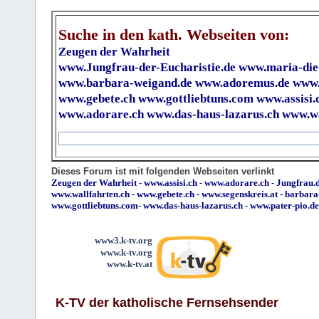
Suche in den kath. Webseiten von:
Zeugen der Wahrheit
www.Jungfrau-der-Eucharistie.de
www.maria-die
www.barbara-weigand.de
www.adoremus.de
www.
www.gebete.ch
www.gottliebtuns.com
www.assisi.
www.adorare.ch
www.das-haus-lazarus.ch
www.wa
Dieses Forum ist mit folgenden Webseiten verlinkt
Zeugen der Wahrheit
-
www.assisi.ch
-
www.adorare.ch
-
Jungfrau.d
www.wallfahrten.ch
-
www.gebete.ch
-
www.segenskreis.at
-
barbara
www.gottliebtuns.com
-
www.das-haus-lazarus.ch
-
www.pater-pio.de
www3.k-tv.org
www.k-tv.org
www.k-tv.at
K-TV der katholische Fernsehsender