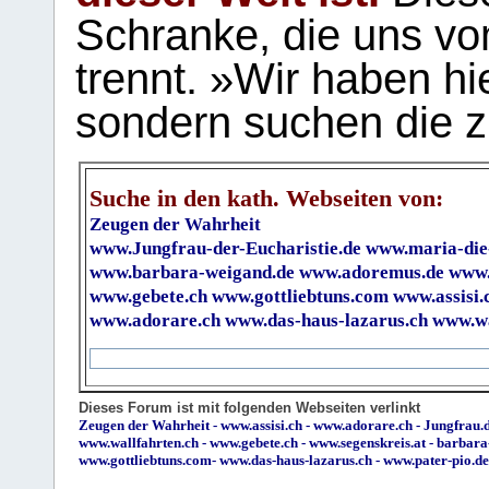
Schranke, die uns vo
trennt. »Wir haben hi
sondern suchen die z
Suche in den kath. Webseiten von:
Zeugen der Wahrheit
www.Jungfrau-der-Eucharistie.de
www.maria-die
www.barbara-weigand.de
www.adoremus.de
www.
www.gebete.ch
www.gottliebtuns.com
www.assisi.
www.adorare.ch
www.das-haus-lazarus.ch
www.wa
Dieses Forum ist mit folgenden Webseiten verlinkt
Zeugen der Wahrheit
-
www.assisi.ch
-
www.adorare.ch
-
Jungfrau.d
www.wallfahrten.ch
-
www.gebete.ch
-
www.segenskreis.at
-
barbara
www.gottliebtuns.com
-
www.das-haus-lazarus.ch
-
www.pater-pio.de