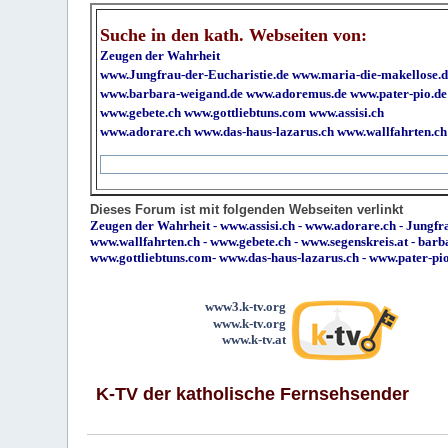
Suche in den kath. Webseiten von:
Zeugen der Wahrheit
www.Jungfrau-der-Eucharistie.de
www.maria-die-makellose.d
www.barbara-weigand.de
www.adoremus.de
www.pater-pio.de
www.gebete.ch
www.gottliebtuns.com
www.assisi.ch
www.adorare.ch
www.das-haus-lazarus.ch
www.wallfahrten.ch
Dieses Forum ist mit folgenden Webseiten verlinkt
Zeugen der Wahrheit
-
www.assisi.ch
-
www.adorare.ch
-
Jungfra
www.wallfahrten.ch
-
www.gebete.ch
-
www.segenskreis.at
-
barb
www.gottliebtuns.com
-
www.das-haus-lazarus.ch
-
www.pater-pi
www3.k-tv.org
www.k-tv.org
www.k-tv.at
K-TV der katholische Fernsehsender