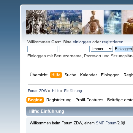
Willkommen
Gast
. Bitte
einloggen
oder
registrieren
.
Einloggen mit Benutzername, Passwort und Sitzungslä
Übersicht
Hilfe
Suche
Kalender
Einloggen
Regi
Forum ZDW
»
Hilfe
»
Einführung
Beginn
Registrierung
Profil-Features
Beiträge erste
Hilfe: Einführung
Willkommen beim Forum ZDW, einem
SMF Forum
(2.0)!