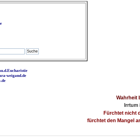
e
u.d.Eucharistie
ara-weigand.de
o.de
Wahrheit 
Irrtum
Fürchtet nicht 
fürchtet den Mangel 