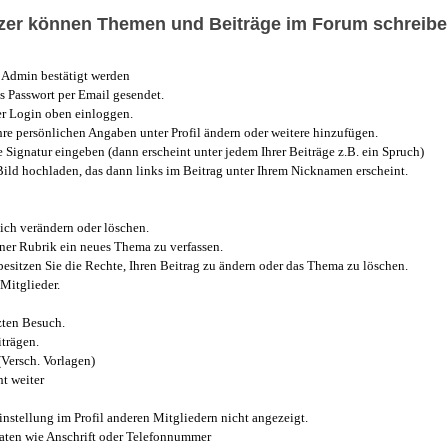
utzer können Themen und Beiträge im Forum schreibe
Admin bestätigt werden
 Passwort per Email gesendet.
r Login oben einloggen.
e persönlichen Angaben unter Profil ändern oder weitere hinzufügen.
e Signatur eingeben (dann erscheint unter jedem Ihrer Beiträge z.B. ein Spruch)
 Bild hochladen, das dann links im Beitrag unter Ihrem Nicknamen erscheint.
ich verändern oder löschen.
iner Rubrik ein neues Thema zu verfassen.
esitzen Sie die Rechte, Ihren Beitrag zu ändern oder das Thema zu löschen.
Mitglieder.
zten Besuch.
trägen.
(Versch. Vorlagen)
t weiter
instellung im Profil anderen Mitgliedern nicht angezeigt.
aten wie Anschrift oder Telefonnummer