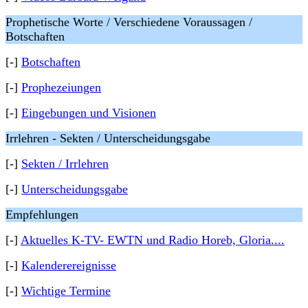
Prophetische Worte / Verschiedene Voraussagen /
Botschaften
[-]
Botschaften
[-]
Prophezeiungen
[-]
Eingebungen und Visionen
Irrlehren - Sekten / Unterscheidungsgabe
[-]
Sekten / Irrlehren
[-]
Unterscheidungsgabe
Empfehlungen
[-]
Aktuelles K-TV- EWTN und Radio Horeb, Gloria....
[-]
Kalenderereignisse
[-]
Wichtige Termine