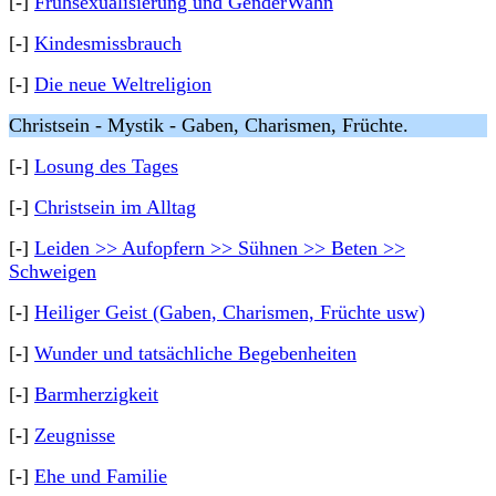
[-]
Frühsexualisierung und GenderWahn
[-]
Kindesmissbrauch
[-]
Die neue Weltreligion
Christsein - Mystik - Gaben, Charismen, Früchte.
[-]
Losung des Tages
[-]
Christsein im Alltag
[-]
Leiden >> Aufopfern >> Sühnen >> Beten >>
Schweigen
[-]
Heiliger Geist (Gaben, Charismen, Früchte usw)
[-]
Wunder und tatsächliche Begebenheiten
[-]
Barmherzigkeit
[-]
Zeugnisse
[-]
Ehe und Familie