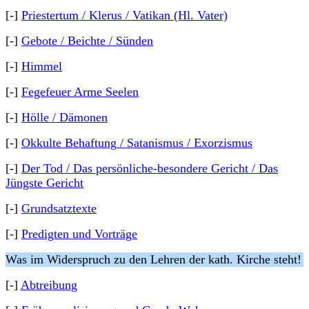
[-]
Priestertum / Klerus / Vatikan (Hl. Vater)
[-]
Gebote / Beichte / Sünden
[-]
Himmel
[-]
Fegefeuer Arme Seelen
[-]
Hölle / Dämonen
[-]
Okkulte Behaftung / Satanismus / Exorzismus
[-]
Der Tod / Das persönliche-besondere Gericht / Das
Jüngste Gericht
[-]
Grundsatztexte
[-]
Predigten und Vorträge
Was im Widerspruch zu den Lehren der kath. Kirche steht!
[-]
Abtreibung