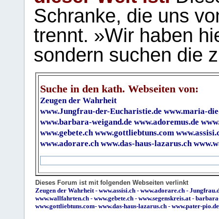
Schranke, die uns vo
trennt. »Wir haben hi
sondern suchen die z
Suche in den kath. Webseiten von:
Zeugen der Wahrheit
www.Jungfrau-der-Eucharistie.de
www.maria-die
www.barbara-weigand.de
www.adoremus.de
www.
www.gebete.ch
www.gottliebtuns.com
www.assisi.
www.adorare.ch
www.das-haus-lazarus.ch
www.wa
Dieses Forum ist mit folgenden Webseiten verlinkt
Zeugen der Wahrheit
-
www.assisi.ch
-
www.adorare.ch
-
Jungfrau.d
www.wallfahrten.ch
-
www.gebete.ch
-
www.segenskreis.at
-
barbara
www.gottliebtuns.com
-
www.das-haus-lazarus.ch
-
www.pater-pio.de