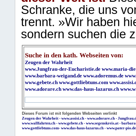
Schranke, die uns vo
trennt. »Wir haben hi
sondern suchen die z
Suche in den kath. Webseiten von:
Zeugen der Wahrheit
www.Jungfrau-der-Eucharistie.de
www.maria-die
www.barbara-weigand.de
www.adoremus.de
www.
www.gebete.ch
www.gottliebtuns.com
www.assisi.
www.adorare.ch
www.das-haus-lazarus.ch
www.wa
Dieses Forum ist mit folgenden Webseiten verlinkt
Zeugen der Wahrheit
-
www.assisi.ch
-
www.adorare.ch
-
Jungfrau.d
www.wallfahrten.ch
-
www.gebete.ch
-
www.segenskreis.at
-
barbara
www.gottliebtuns.com
-
www.das-haus-lazarus.ch
-
www.pater-pio.de