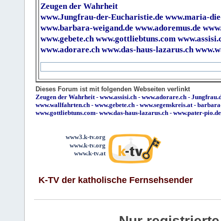
Zeugen der Wahrheit
www.Jungfrau-der-Eucharistie.de
www.maria-die
www.barbara-weigand.de
www.adoremus.de
www.
www.gebete.ch
www.gottliebtuns.com
www.assisi.
www.adorare.ch
www.das-haus-lazarus.ch
www.wa
Dieses Forum ist mit folgenden Webseiten verlinkt
Zeugen der Wahrheit
-
www.assisi.ch
-
www.adorare.ch
-
Jungfrau.d
www.wallfahrten.ch
-
www.gebete.ch
-
www.segenskreis.at
-
barbara
www.gottliebtuns.com
-
www.das-haus-lazarus.ch
-
www.pater-pio.de
www3.k-tv.org
www.k-tv.org
www.k-tv.at
K-TV der katholische Fernsehsender
Nur registrier