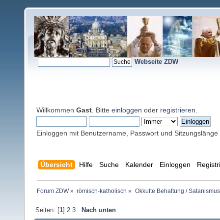
Webseite ZDW
Willkommen
Gast
. Bitte
einloggen
oder
registrieren
.
Einloggen mit Benutzername, Passwort und Sitzungslänge
Übersicht
Hilfe
Suche
Kalender
Einloggen
Registr
Forum ZDW
»
römisch-katholisch
»
Okkulte Behaftung / Satanismus
Seiten: [
1
]
2
3
Nach unten