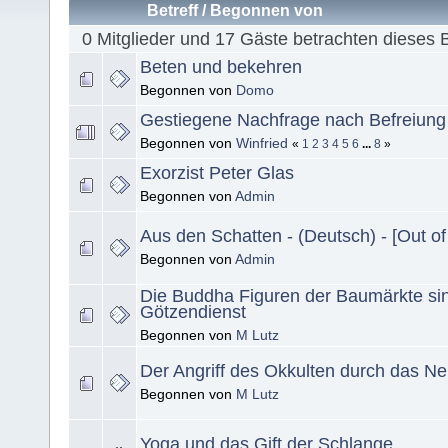
Betreff
/
Begonnen von
0 Mitglieder und 17 Gäste betrachten dieses 
Beten und bekehren
Begonnen von
Domo
Gestiegene Nachfrage nach Befreiun
Begonnen von
Winfried
«
1
2
3
4
5
6
...
8
»
Exorzist Peter Glas
Begonnen von
Admin
Aus den Schatten - (Deutsch) - [Out o
Begonnen von
Admin
Die Buddha Figuren der Baumärkte si
Götzendienst
Begonnen von
M Lutz
Der Angriff des Okkulten durch das N
Begonnen von
M Lutz
Yoga und das Gift der Schlange