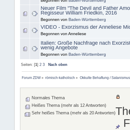
Begonnen von
Baden-Württemberg
Neuer Film "The Devil and Father Amor
Regisseur William Friedkin, 2016
Begonnen von
Baden-Württemberg
VIDEO - Exorzismus der Anneliese Mic
Begonnen von Anneliese
Italien: Große Nachfrage nach Exorzis
wenig Angebote
Begonnen von
Baden-Württemberg
Seiten: [
1
]
2
3
Nach oben
Forum ZDW
»
römisch-katholisch
»
Okkulte Behaftung / Satanismus
Normales Thema
Heißes Thema (mehr als 12 Antworten)
Th
Sehr heißes Thema (mehr als 20 Antworten)
F